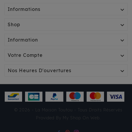
Informations

Shop

Information

Votre Compte

Nos Heures D'ouvertures

© 2026 - La Maison Toutou - Tous Droits Réservés
Provided By
My Shop On Web
.
BANDANA
MILK&PEPPER -
BANGKA LIN/CHOCOLAT