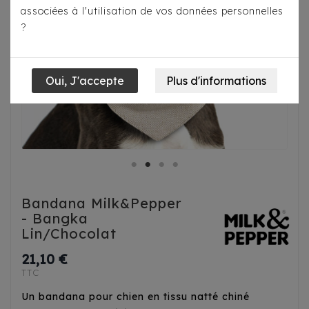
associées à l'utilisation de vos données personnelles
?
Bandana Milk&Pepper
- Bangka
Lin/Chocolat
21,10 €
TTC
Un bandana pour chien en tissu natté chiné