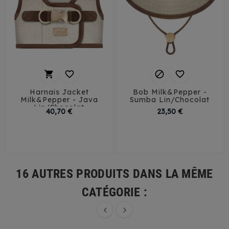




Harnais Jacket
Bob Milk&Pepper -
Milk&Pepper - Java
Sumba Lin/Chocolat
Lin/Chocolat
Prix
Prix
40,70 €
23,50 €
32
35
38
41
T1
T2
T3
44
16 AUTRES PRODUITS DANS LA MÊME
CATÉGORIE :

