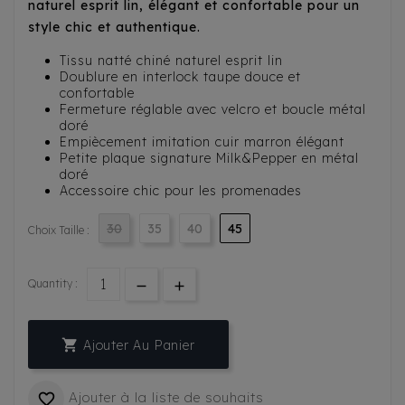
naturel esprit lin, élégant et confortable pour un
style chic et authentique.
Tissu natté chiné naturel esprit lin
Doublure en interlock taupe douce et
confortable
Fermeture réglable avec velcro et boucle métal
doré
Empiècement imitation cuir marron élégant
Petite plaque signature Milk&Pepper en métal
doré
Accessoire chic pour les promenades
30
35
40
45
Choix Taille :
Quantity :

Ajouter Au Panier
Ajouter à la liste de souhaits
