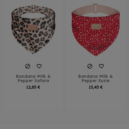




Bandana Milk &
Bandana Milk &
Pepper Safara
Pepper Suzie
Prix
Prix
12,85 €
15,45 €
35
40
35
40
45