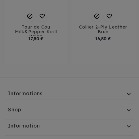




Tour de Cou
Collier 2-Ply Leather
Milk&Pepper Kirill
Brun
Beige
Prix
Prix
17,50 €
16,80 €
20-24 cm
25-30 cm
1,5 cm / 27-35 cm
28-33 cm
2 cm / 32-40 cm
Informations

Shop

Information
