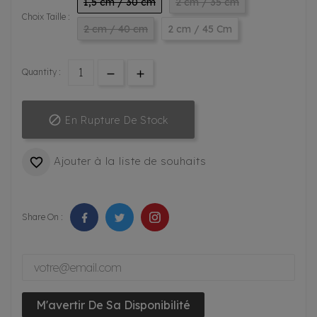
1,5 cm / 30 cm
2 cm / 35 cm
Choix Taille :
2 cm / 40 cm
2 cm / 45 Cm
Quantity :

En Rupture De Stock
Ajouter à la liste de souhaits

Share On :
M'avertir De Sa Disponibilité