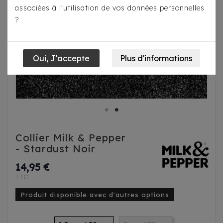
associées à l'utilisation de vos données personnelles
?
Collier Milk & Pepper
- Stardust Noir
14,95 €
TTC
Produit disponible avec d'autres options