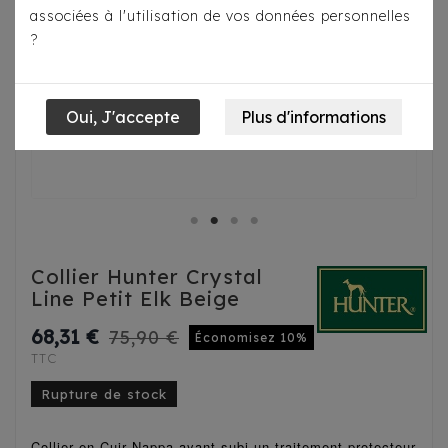
associées à l'utilisation de vos données personnelles
?
Collier Hunter Crystal
Line Petit Elk Beige
68,31 €
75,90 €
Économisez 10%
TTC
Rupture de stock
Collier en Cuir Nappa ayant subi un traitement protecteur