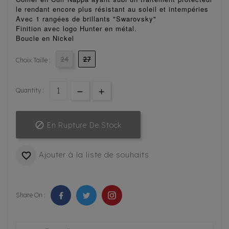
le rendant encore plus
résistant au soleil et intempéries
Avec 1 rangées de brillants "Swarovsky"
Finition avec logo Hunter en métal.
Boucle en Nickel
24
27
Choix Taille :
Quantity :

En Rupture De Stock
Ajouter à la liste de souhaits

Share On :