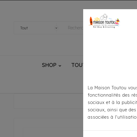
SHOP
TOUTOU® HANDMADE
La Maison Toutou vous
fonctionnalités des ré
Accueil
Pour
sociaux et à la public
sociaux, ainsi que des
associées à l'utilisat