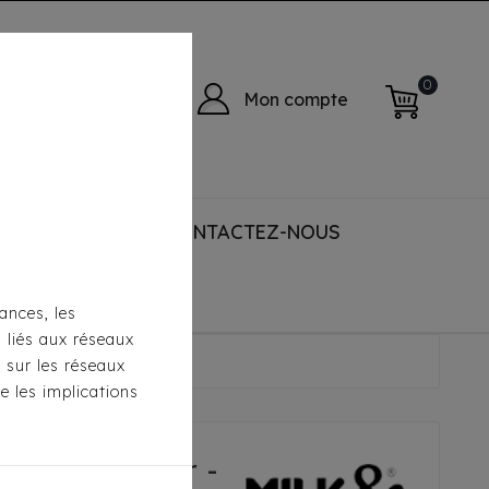
0
Mon compte
 ACCESSORIES
CONTACTEZ-NOUS
ances, les
s liés aux réseaux
thany Kaki/Rose
s sur les réseaux
e les implications
 Milk&Pepper -