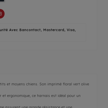
urité Avec Bancontact, Mastercard, Visa,
its et moyens chiens. Son imprimé floral vert olive
er et ergonomique, ce harnais est idéal pour un
ine assurent une grande résistance et une