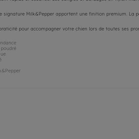
que signature Milk&Pepper apportent une finition premium. La 
 praticité pour accompagner votre chien lors de toutes ses p
tendance
 poudré
que
é
lk&Pepper