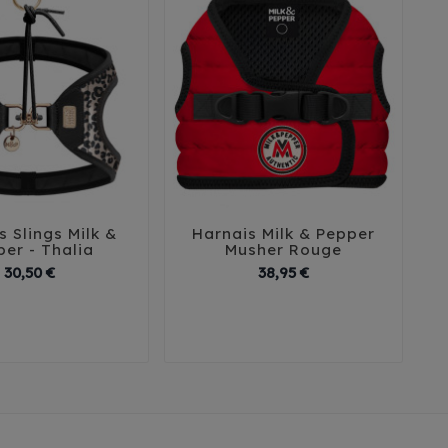
s Slings Milk &
Harnais Milk & Pepper





er - Thalia
Musher Rouge
Prix
Prix
30,50 €
38,95 €
T2
T3
T4
35
38
41
44