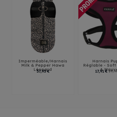
Imperméable/Harnais
Harnais Pu





Milk & Pepper Hawa
Réglable - Sof
Léopard
A Mauv
Prix
57,95 €
17,91 €
19,9
XS
S
M
32
35
38
41
XXL - 32