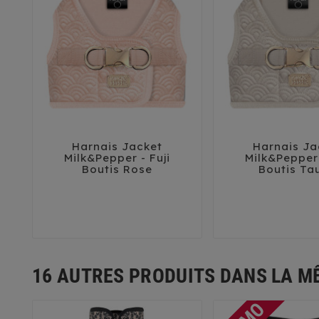
Harnais Jacket
Harnais Ja





Milk&Pepper - Fuji
Milk&Pepper 
Boutis Rose
Boutis Ta
32
35
38
41
44
32
35
38
16 AUTRES PRODUITS DANS LA M