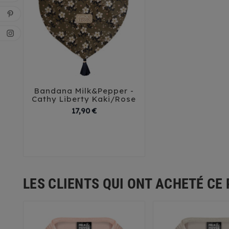
Bandana Milk&Pepper -



Cathy Liberty Kaki/Rose
Prix
17,90 €
30
35
40
45
LES CLIENTS QUI ONT ACHETÉ CE