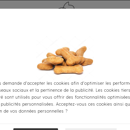
MÉDAILLE - PET ID TAG
TOILETTAGE
HOME
CARTES CADEAUX
 demande d'accepter les cookies afin d'optimiser les perform
seaux sociaux et la pertinence de la publicité. Les cookies tier
 Les Balades
Harnais
Harnais Jacket Milk&Pepper - Be
ité sont utilisés pour vous offrir des fonctionnalités optimisée
 publicités personnalisées. Acceptez-vous ces cookies ainsi qu
ion de vos données personnelles ?
Harnais Jacket