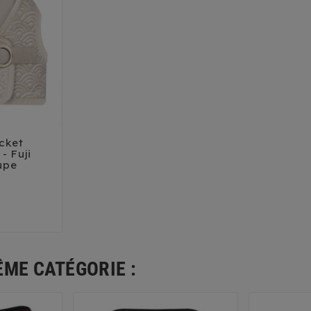
cket

- Fuji
upe
41
44
ÊME CATÉGORIE :