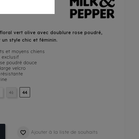
Rose
floral vert olive avec doublure rose poudré,
un style chic et féminin.
its et moyens chiens
 exclusif
ose poudré douce
large velcro
 résistante
rine
8
41
44
Ajouter à la liste de souhaits
