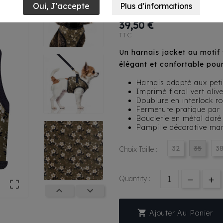
Bethany Kaki/
39,50 €
TTC
Un harnais jacket au motif 
élégant et confortable pour 
Harnais adapté aux pet
Imprimé floral vert olive
Doublure en interlock r
Fermeture pratique par 
Bouclerie en métal doré
Pampille décorative ma
32
35
3
Choix Taille :
Quantity :




Ajouter Au Panier