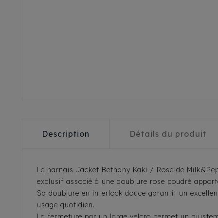
Description
Détails du produit
Le harnais Jacket Bethany Kaki / Rose de Milk&Pepp
exclusif associé à une doublure rose poudré apport
Sa doublure en interlock douce garantit un excellen
usage quotidien.
La fermeture par un large velcro permet un ajustem