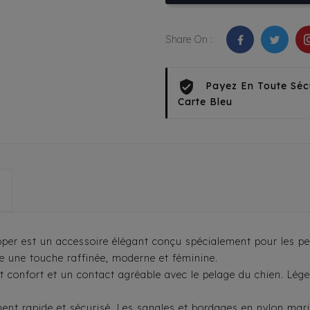
Share On :
Payez En Toute Séc
Carte Bleu
er est un accessoire élégant conçu spécialement pour les pet
e une touche raffinée, moderne et féminine.
t confort et un contact agréable avec le pelage du chien. Lég
ent rapide et sécurisé. Les sangles et bordages en nylon mar