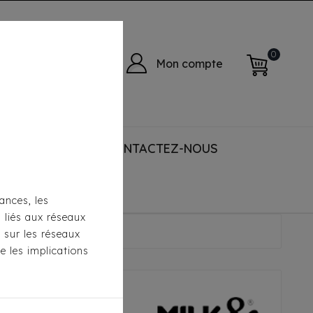
0
Mon compte
 ACCESSORIES
CONTACTEZ-NOUS
ances, les
s liés aux réseaux
rd Rayé Ecru/Marine
s sur les réseaux
e les implications
ilk&Pepper -