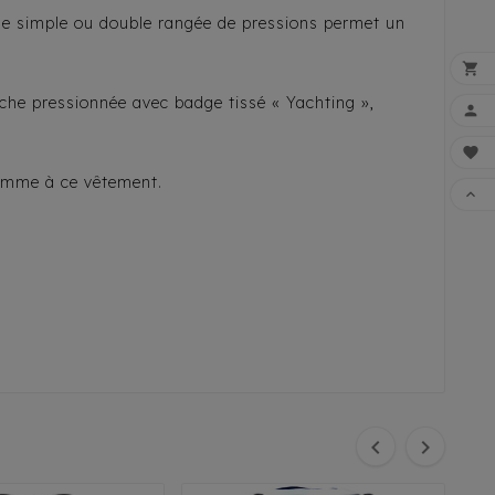
 de simple ou double rangée de pressions permet un

che pressionnée avec badge tissé « Yachting »,


gamme à ce vêtement.

FAI

