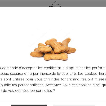
MÉDAILLE - PET ID TAG
TOILETTAGE
HOME
CARTES CADEAUX
 demande d'accepter les cookies afin d'optimiser les perform
seaux sociaux et la pertinence de la publicité. Les cookies tier
biller
Imperméables
Imperméable Milk&Pepper - Babo
ité sont utilisés pour vous offrir des fonctionnalités optimisée
 publicités personnalisées. Acceptez-vous ces cookies ainsi qu
ion de vos données personnelles ?
Imperméable M