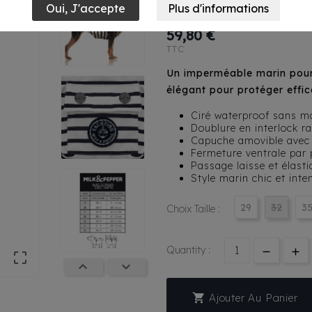
Babord Rayé E
59,80 €
TTC
Un imperméable marin pour 
élégant pour protéger effic
Ciré waterproof sans 
Doublure en interlock r
Capuche amovible avec f
Fermeture ventrale par
Passage laisse et élast
Style marin chic et int
29
32
3
Choix Taille :
Quantity :




Ajouter Au Panier