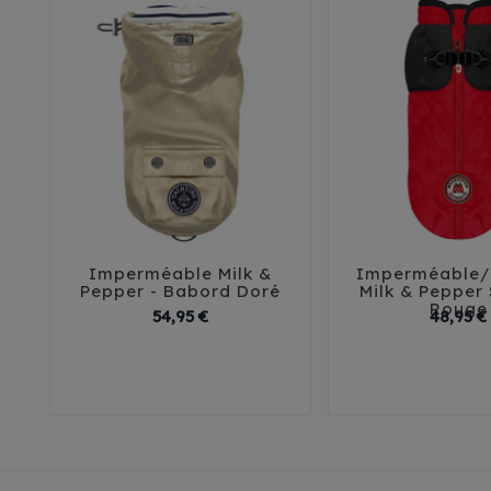
Imperméable Milk &
Imperméable/





Pepper - Babord Doré
Milk & Pepper
Rouge
Prix
54,95 €
48,95 €
26
29
32
35
38
29
32
35
41
44
45