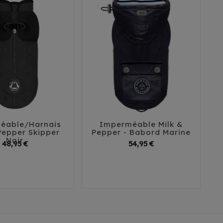
éable/Harnais
Imperméable Milk &





Pepper Skipper
Pepper - Babord Marine
Noir
Prix
Prix
48,95 €
54,95 €
2
35
38
41
26
29
32
35
38
45
41
44