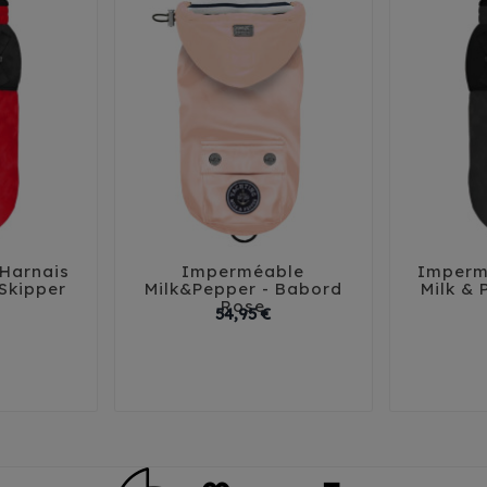
Harnais
Imperméable
Imperm





 Skipper
Milk&Pepper - Babord
Milk & 
Rose
Prix
Prix
54,95 €
38
41
29
32
35
38
41
29
3
45