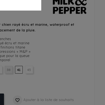
cru/Marine
chien rayé écru et marine, waterproof et
acement de la pluie.
manches
ayé écru et marine
initions titane
 pressions « M&P »
ique pour la queue
emporel
5
38
41
45
Ajouter à la liste de souhaits
