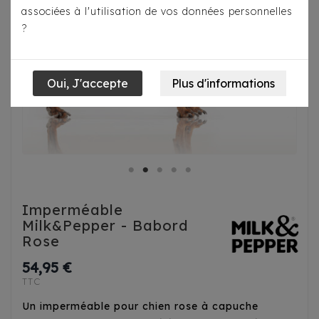
associées à l'utilisation de vos données personnelles
?
Imperméable
Milk&Pepper - Babord
Rose
54,95 €
TTC
Un imperméable pour chien rose à capuche