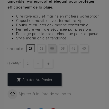
amovible, waterproof et élégant pour protéger
efficacement de la pluie.
Ciré rayé écru et marine en matière waterproof
Capuche amovible avec fermeture zip
Doublure en interlock marine confortable
Fermeture ventrale sécurisée par pressions
Passage pour laisse et élastique pour la queue
Style marin chic et tendance
29
32
35
38
41
45
Choix Taille :
Quantity :

Ajouter Au Panier
Ajouter à la liste de souhaits
