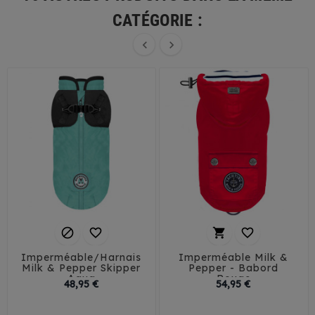
CATÉGORIE :






Imperméable/Harnais
Imperméable Milk &
Milk & Pepper Skipper
Pepper - Babord
Aqua
Rouge
Prix
Prix
48,95 €
54,95 €
26
29
32
35
32
35
38
41
38
41
45