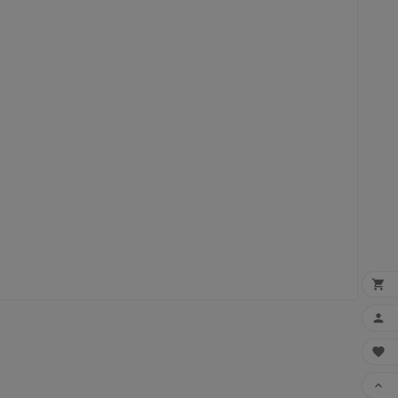



