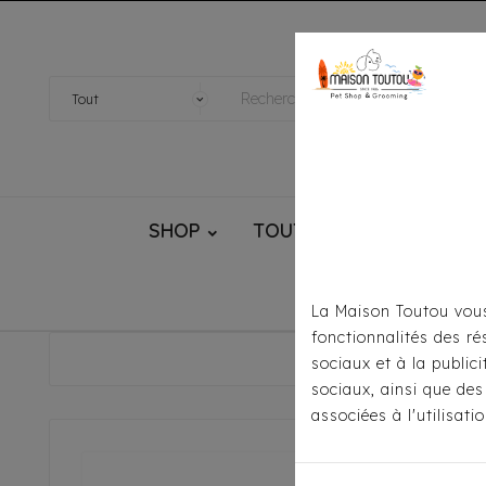
SHOP
TOUTOU® HANDMADE
La Maison Toutou vous
fonctionnalités des ré
Accueil
Pour
sociaux et à la public
sociaux, ainsi que des
associées à l'utilisat