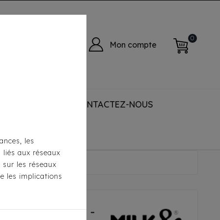
0
Mon compte
 ACCESSORIES
CONTACTEZ-NOUS
ances, les
s liés aux réseaux
- Babord Jaune
s sur les réseaux
e les implications
lk & Pepper -