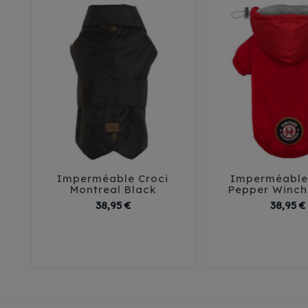
Imperméable Croci
Imperméable 





Montreal Black
Pepper Winch
Prix
38,95 €
38,95 €
30
35
40
45
32
35