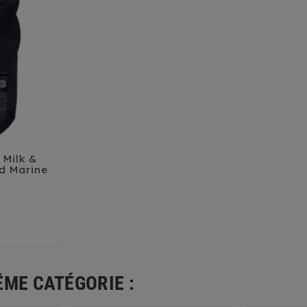
Milk &

d Marine
Prix
35
38
4
ÊME CATÉGORIE :