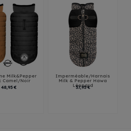
ne Milk&Pepper
Imperméable/Harnais





k Camel/Noir
Milk & Pepper Hawa
Léopard
Prix
Prix
48,95 €
57,95 €
2
35
38
41
32
35
38
41
45