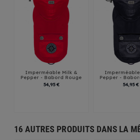
Imperméable Milk &
Imperméable 





Pepper - Babord Rouge
Pepper - Babor
Prix
54,95 €
54,95 €
26
29
32
35
38
26
29
32
41
45
41
4
16 AUTRES PRODUITS DANS LA M