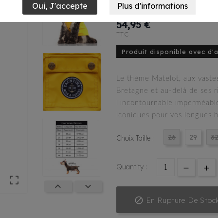
Babord Jaune
54,95 €
TTC
Produit disponible avec d'
Le thème Matelot, aux vastes
Bretagne et au-delà de ses 
l'incontournable imperméab
iconiques pour vos longues 
26
29
3
Choix Taille :
Quantity :




En Rupture De Stoc