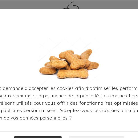
MÉDAILLE - PET ID TAG
TOILETTAGE
HOME
CARTES CADEAUX
 demande d'accepter les cookies afin d'optimiser les perform
seaux sociaux et la pertinence de la publicité. Les cookies tier
 S'habiller
Imperméables
Imperméable Milk & Pepper 
ité sont utilisés pour vous offrir des fonctionnalités optimisée
 publicités personnalisées. Acceptez-vous ces cookies ainsi qu
ion de vos données personnelles ?
Imperméable Mi