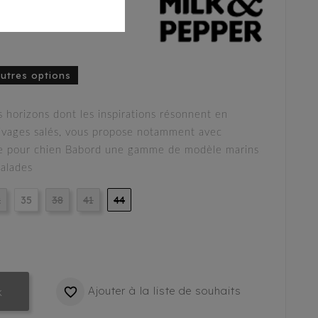
autres options
 horizons dont les inspirations résonnent en
rivages salés, vous propose notamment avec
le pour chien Babord une gamme de modèle marins
balades
2
35
38
41
44
Ajouter à la liste de souhaits

k