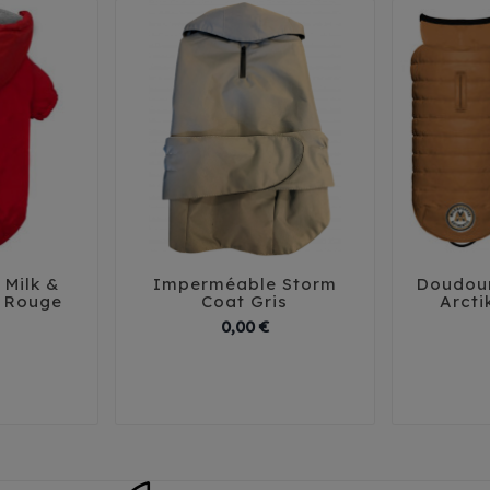
Milk &
Imperméable Storm
Doudou





 Rouge
Coat Gris
Arcti
Prix
Prix
0,00 €
29
3
38
44
46