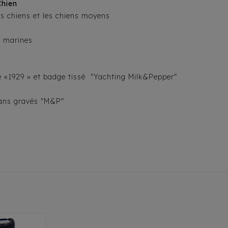
Chien
ts chiens et les chiens moyens
t marines
ée «1929 » et badge tissé "Yachting Milk&Pepper"
tans gravés "M&P"