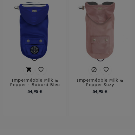




Imperméable Milk &
Imperméable Milk &
Pepper - Babord Bleu
Pepper Suzy
Prix
Prix
54,95 €
54,95 €
26
29
32
35
29
32
35
38
38
41
44
41