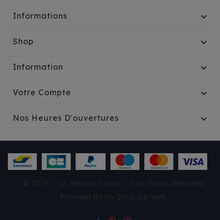
Informations

Shop

Information

Votre Compte

Nos Heures D'ouvertures

IMPERMÉABLE CROCI -
© 2026 - La Maison Toutou - Tous Droits Réservés
VANCOUVER FBI ROUGE
Provided By
My Shop On Web
.
22,60 €
TTC