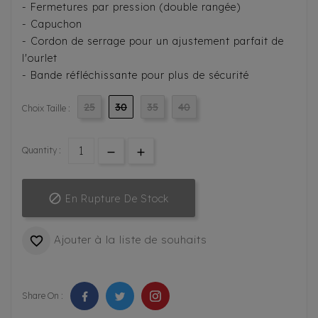
- Fermetures par pression (double rangée)
- Capuchon
- Cordon de serrage pour un ajustement parfait de
l'ourlet
- Bande réfléchissante pour plus de sécurité
25
30
35
40
Choix Taille :
Quantity :

En Rupture De Stock
Ajouter à la liste de souhaits

Share On :