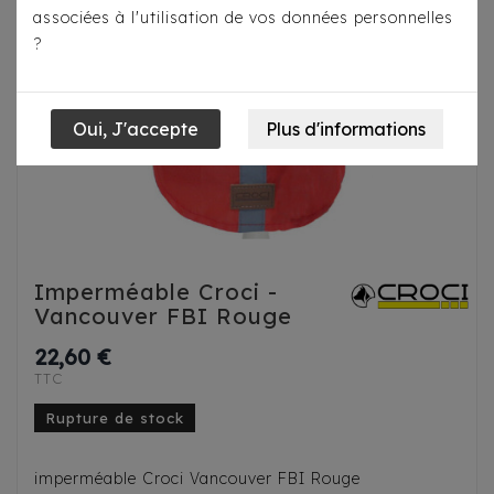
associées à l'utilisation de vos données personnelles
?
Imperméable Croci -
Vancouver FBI Rouge
22,60 €
TTC
Rupture de stock
imperméable Croci Vancouver FBI Rouge