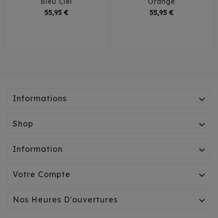
Bleu Ciel
Orange
Prix
Prix
55,95 €
55,95 €
50 Cm
60 Cm
50 Cm
60 Cm
70 Cm
80 Cm
70 Cm
80 Cm
Informations

Shop

Information

Votre Compte

Nos Heures D'ouvertures
