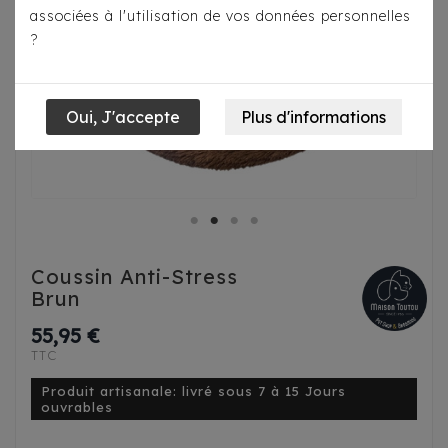
associées à l'utilisation de vos données personnelles
?
Coussin Anti-Stress
Brun
55,95 €
TTC
Produit artisanale: livré sous 7 à 15 Jours
ouvrables