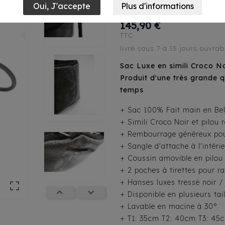
Noir
145,90 €
TTC
livré sous 7 à 15 jours ouvrab
Sac Luxe en simili Croco No
Produit d'une très grande qu
temps
+ Sac 100% Fait main en Be
+ Simili Croco Noir et pilou 
+ Rembourrage généreux pour
+ Sangle d'attache à l'intéri
+ Coussin amovible en pilou 
+ 2 poches à tirettes pour 
+ Hanses luxes tressé noir 



+ Disponible en plusieurs tail
+ Lavable en macine à 30°
+ T1: 35cm T2: 40cm T3: 45