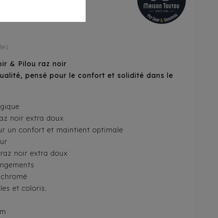
les
ir & Pilou raz noir
alité, pensé pour le confort et solidité dans le
lgique
raz noir extra doux
 un confort et maintient optimale
eur
raz noir extra doux
rangements
/ chromé
les et coloris.
cm