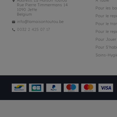
Address:
La Maison Toutou
À Table
Rue Pierre Timmermans 14
Pour les b
1090 Jette
Belgium
Pour le rep
info@lamaisontoutou.be
Pour le tra
0032 2 425 07 17
Pour le rep
Pour Jouer
Pour S'habi
Soins-Hygi