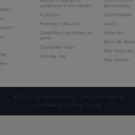
Mentions légales et
Informations
conditions d'utilisations
personnelles
alades
A propos
Commandes
os
Paiement sécurisé
Avoirs
nsport
Conditions générales de
Adresses
as
vente
Bons de réduc
Contactez-nous
Mes listes de 
ller
Plan du site
Mes alertes
ène
© 2026 - La Maison Toutou - Tous Droits Réservés
Provided By
My Shop On Web
.
SAC LUXE WILD & CHIC