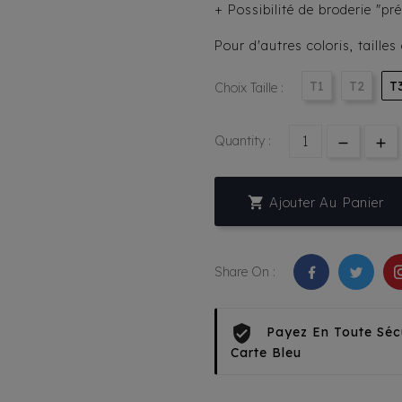
+ Possibilité de broderie "pr
Pour d'autres coloris, taille
T1
T2
T
Choix Taille :
Quantity :

Ajouter Au Panier
Share On :
Payez En Toute Séc
Carte Bleu