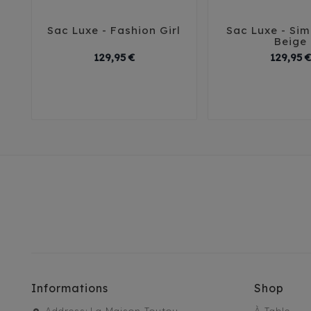
Sac Luxe - Fashion Girl
Sac Luxe - Simi





Beige
Prix
129,95 €
129,95 €
T1
T2
T3
T1
T2
Informations
Shop