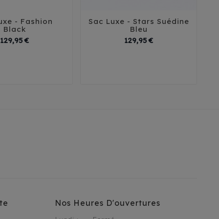
uxe - Fashion
Sac Luxe - Stars Suédine





Black
Bleu
Prix
Prix
129,95 €
129,95 €
T1
T2
T3
te
Nos Heures D'ouvertures