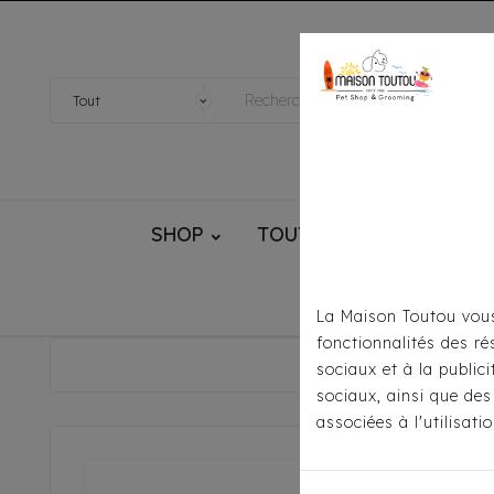
SHOP
TOUTOU® HANDMADE
La Maison Toutou vous
fonctionnalités des ré
Accueil
sociaux et à la public
sociaux, ainsi que des
associées à l'utilisat