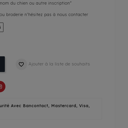
énom du chien ou autre inscription"
s ou broderie n'hésitez pas à nous contacter
3
Ajouter à la liste de souhaits

urité Avec Bancontact, Mastercard, Visa,