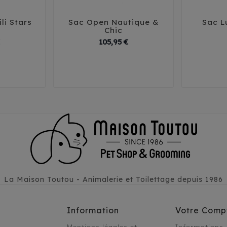
li Stars
Sac Open Nautique &
Sac L





Chic
Prix
Prix
105,95 €
T3
T1
T2
T3
La Maison Toutou - Animalerie et Toilettage depuis 1986
Information
Votre Comp