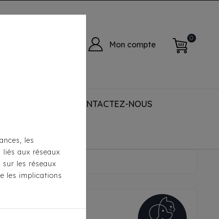
0
Mon compte
 ACCESSORIES
CONTACTEZ-NOUS
ances, les
s liés aux réseaux
roco Noir
s sur les réseaux
e les implications
& Chic Croco