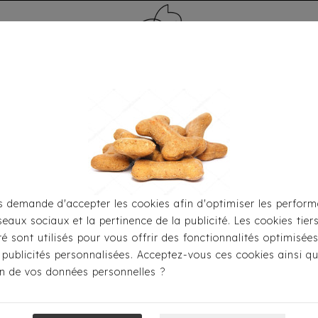
MÉDAILLE - PET ID TAG
TOILETTAGE
HOME
CARTES CADEAUX
 demande d'accepter les cookies afin d'optimiser les perform
seaux sociaux et la pertinence de la publicité. Les cookies tier
Toutou® Handmade
Les Sacs
Sac Luxe Wild & Chic C
ité sont utilisés pour vous offrir des fonctionnalités optimisée
 publicités personnalisées. Acceptez-vous ces cookies ainsi qu
ion de vos données personnelles ?
Sac Luxe Wild 