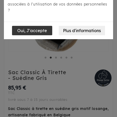
associées à l'utilisation de vos données personnelles
?
Sac Classic À Tirette
- Suédine Gris
85,95 €
TTC
livré sous 7 à 15 jours ouvrables
Sac Classic à tirette en suédine gris motif losange,
artisanale fabriqué en Belgique