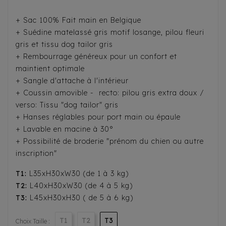
+ Sac 100% Fait main en Belgique
+ Suédine matelassé gris motif losange, pilou fleuri
gris et tissu dog tailor gris
+ Rembourrage généreux pour un confort et
maintient optimale
+ Sangle d'attache à l'intérieur
+ Coussin amovible - recto: pilou gris extra doux /
verso: Tissu "dog tailor" gris
+ Hanses réglables pour port main ou épaule
+ Lavable en macine à 30°
+ Possibilité de broderie "prénom du chien ou autre
inscription"
T1:
L35xH30xW30 (de 1 à 3 kg)
T2:
L40xH30xW30 (de 4 à 5 kg)
T3:
L45xH30xH30 ( de 5 à 6 kg)
T1
T2
T3
Choix Taille :