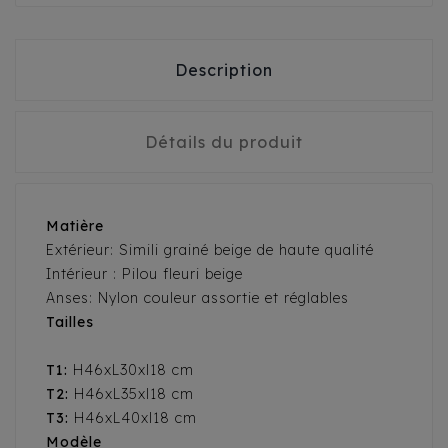
Description
Détails du produit
Matière
Extérieur: Simili grainé beige de haute qualité
Intérieur : Pilou fleuri beige
Anses: Nylon couleur assortie et réglables
Tailles
T1:
H46xL30xl18 cm
T2:
H46xL35xl18 cm
T3:
H46xL40xl18 cm
Modèle