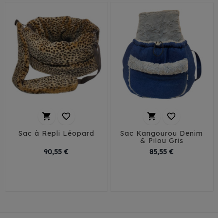




Sac à Repli Léopard
Sac Kangourou Denim
& Pilou Gris
Prix
Prix
90,55 €
85,55 €
T1
T2
T3