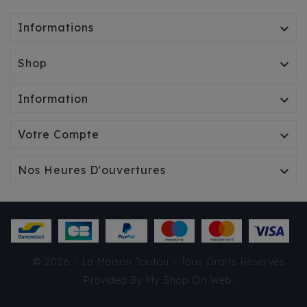
Informations

Shop

Information

Votre Compte

Nos Heures D'ouvertures

© 2026 - La Maison Toutou - Tous Droits Réservés
Provided By
My Shop On Web
.
SAC KANGOUROU
SIMILI BEIGE