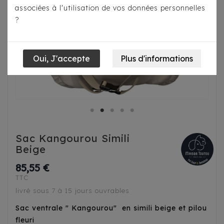
associées à l'utilisation de vos données personnelles
?
Sac Kangourou Simili
Beige
85,55 €
TTC
livré sous 7 à 15 jours ouvrables
Sac ventrale " Kangourou" en simili beige et pilou
fleuri