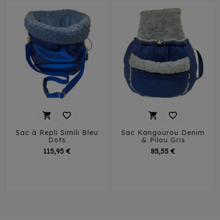




Sac à Repli Simili Bleu
Sac Kangourou Denim
Dots
& Pilou Gris
Prix
Prix
115,95 €
85,55 €
T1
T2
T3