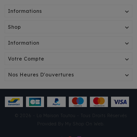
Informations

Shop

Information

Votre Compte

Nos Heures D'ouvertures

SAC MESSENGER PILOU
© 2026 - La Maison Toutou - Tous Droits Réservés
TRESSÉ BEIGE
Provided By
My Shop On Web
.
87,95 €
TTC