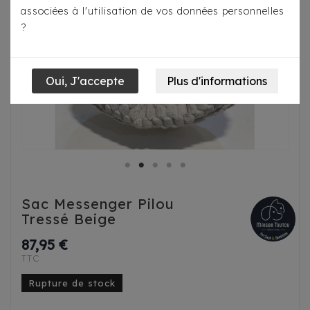
associées à l'utilisation de vos données personnelles
?
Sac Messenger Pilou
Tressé Beige
87,95 €
TTC
Rupture de stock