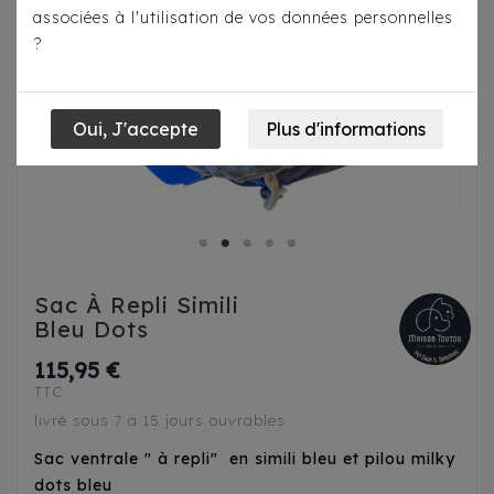
associées à l'utilisation de vos données personnelles
?
Sac À Repli Simili
Bleu Dots
115,95 €
TTC
livré sous 7 à 15 jours ouvrables
Sac ventrale " à repli" en simili bleu et pilou milky
dots bleu