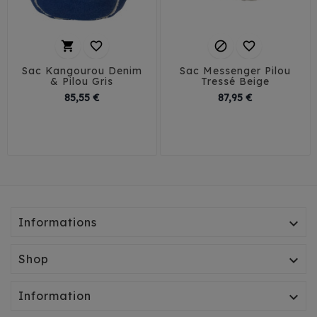




Sac Kangourou Denim
Sac Messenger Pilou
& Pilou Gris
Tressé Beige
Prix
Prix
85,55 €
87,95 €
T1
T2
T3
Informations

Shop

Information
