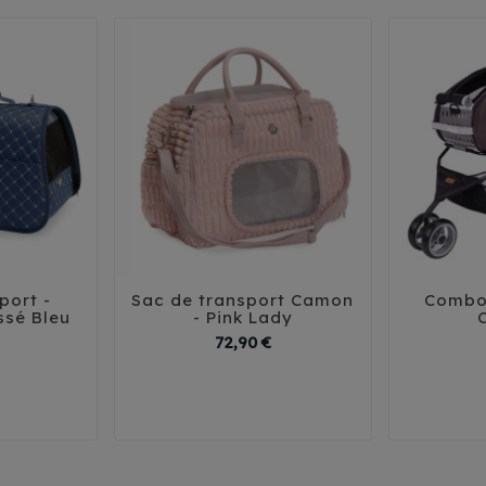
port -
Sac de transport Camon
Combo 





sé Bleu
- Pink Lady
Prix
Prix
72,90 €