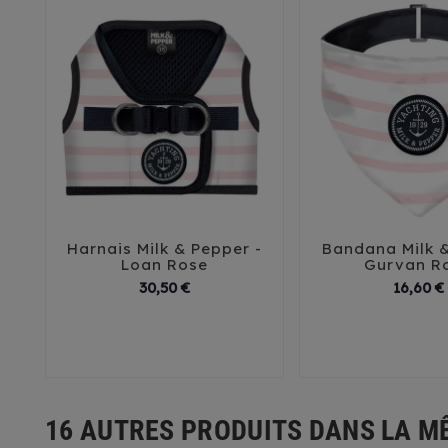
Harnais Milk & Pepper -
Bandana Milk 





Loan Rose
Gurvan R
Prix
30,50 €
16,60 €
35
38
41
44
30
35
16 AUTRES PRODUITS DANS LA M