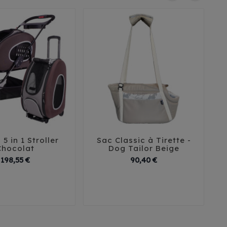
5 in 1 Stroller
Sac Classic à Tirette -





Chocolat
Dog Tailor Beige
Prix
Prix
198,55 €
90,40 €
T1
T2
T3