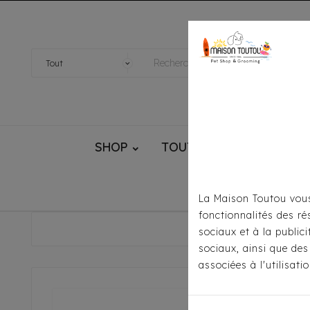
SHOP
TOUTOU® HANDMADE
La Maison Toutou vous
fonctionnalités des ré
Accueil
sociaux et à la public
sociaux, ainsi que des
associées à l'utilisat