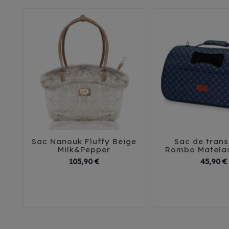
Sac Nanouk Fluffy Beige
Sac de trans





Milk&Pepper
Rombo Matelas
Prix
105,90 €
45,90 €