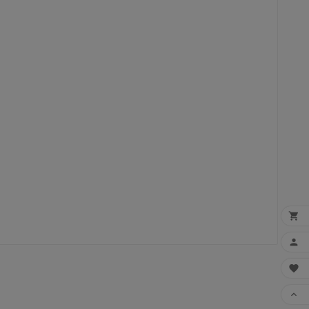



