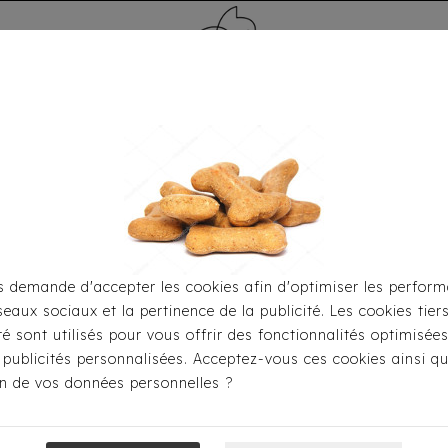
MÉDAILLE - PET ID TAG
TOILETTAGE
HOME
CARTES CADEAUX
 demande d'accepter les cookies afin d'optimiser les perform
seaux sociaux et la pertinence de la publicité. Les cookies tier
Pour Le Transport
Sacs De Transport
Sac Milk & Peppe
ité sont utilisés pour vous offrir des fonctionnalités optimisée
 publicités personnalisées. Acceptez-vous ces cookies ainsi qu
ion de vos données personnelles ?
Sac Milk & Pep