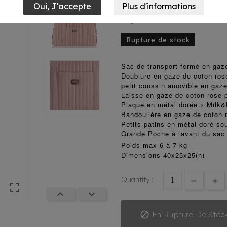
98,85 €
TTC
Rupture de stock
Sac de transport fermé en gaz
Doublure en gaze de coton ros
petit coussin amovible en gaz
Laisse en gaze de coton rose 
Plaque en métal dorée « Milk
Bandoulière en gaze de coton 
Petits patins en métal doré so
Grande Poche à lavant du sac
Poids max 6 à 7 kg
Dimensions 40x25x25(h)
Quantity :




En Rupture De Stoc