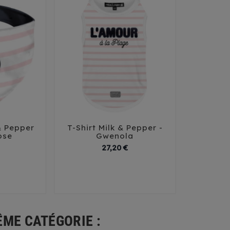
& Pepper
T-Shirt Milk & Pepper -




ose
Gwenola
Prix
Prix
27,20 €
40
29
32
35
38
41
ÊME CATÉGORIE :