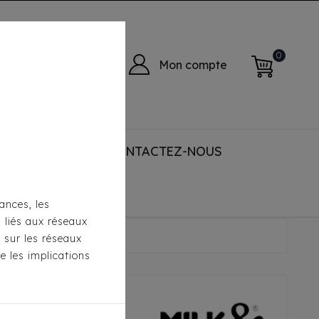
0
Mon compte
 ACCESSORIES
CONTACTEZ-NOUS
ances, les
s liés aux réseaux
r Alix Rose
s sur les réseaux
e les implications
per Alix Rose