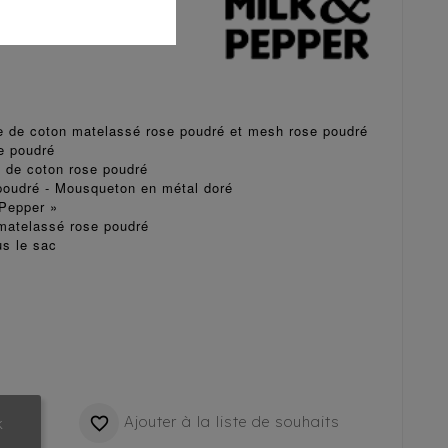
e de coton matelassé rose poudré et mesh rose poudré
e poudré
e de coton rose poudré
poudré - Mousqueton en métal doré
&Pepper »
matelassé rose poudré
us le sac
Ajouter à la liste de souhaits

k