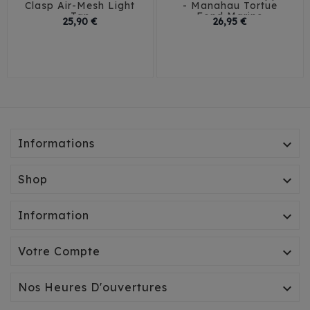
Clasp Air-Mesh Light
- Manahau Tortue
Tan
Fond Marine
Prix
Prix
25,90 €
26,95 €
3XS
2XS
XS
S
35
38
41
44
M
L
Informations

Shop

Information

Votre Compte

Nos Heures D'ouvertures
