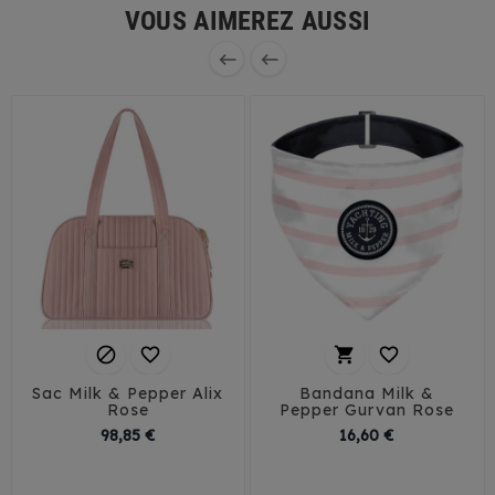
VOUS AIMEREZ AUSSI






Sac Milk & Pepper Alix
Bandana Milk &
Rose
Pepper Gurvan Rose
Prix
Prix
98,85 €
16,60 €
30
35
40