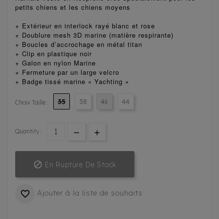
petits chiens et les chiens moyens
+ Extérieur en interlock rayé blanc et rose
+ Doublure mesh 3D marine (matière respirante)
+ Boucles d’accrochage en métal titan
+ Clip en plastique noir
+ Galon en nylon Marine
+ Fermeture par un large velcro
+ Badge tissé marine « Yachting »
35
38
41
44
Choix Taille :
Quantity :

En Rupture De Stock
Ajouter à la liste de souhaits
