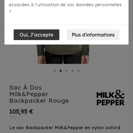
associées à l'utilisation de vos données personnelles
?
Sac À Dos
Milk&Pepper
Backpacker Rouge
105,95 €
TTC
Le sac Backpacker Milk&Pepper en nylon oxford