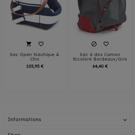




Sac Open Nautique &
Sac à dos Camon
Chic
Bicolore Bordeaux/Gris
Prix
Prix
105,95 €
64,40 €
T1
T2
T3
Informations

Shop