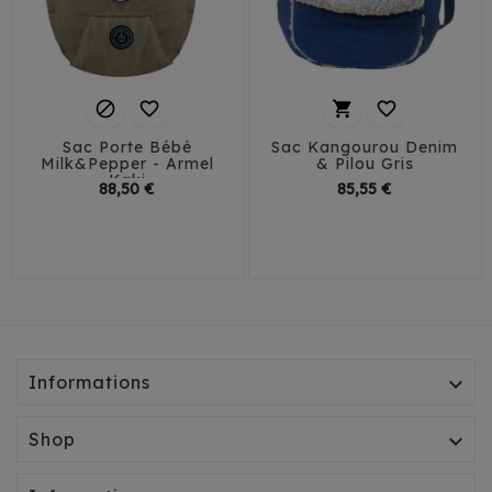




Sac Porte Bébé
Sac Kangourou Denim
Milk&Pepper - Armel
& Pilou Gris
Kaki
Prix
Prix
88,50 €
85,55 €
T1
T2
T1
T2
T3
Informations

Shop
