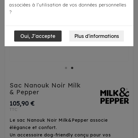
associées à l'utilisation de vos données personnelles
?
Sac Nanouk Noir Milk
& Pepper
105,90 €
TTC
Le sac Nanouk Noir Milk&Pepper associe
élégance et confort.
Un accessoire dog-friendly conçu pour vos