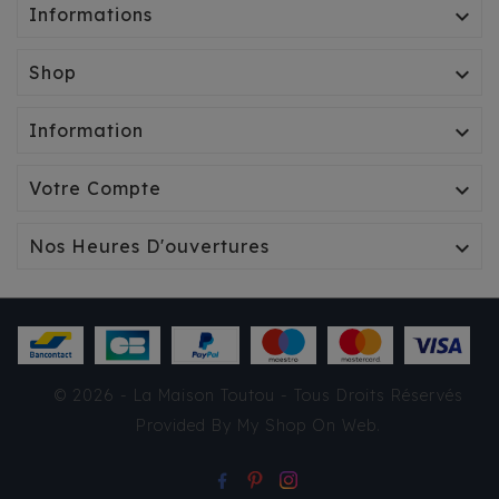
Informations

Shop

Information

Votre Compte

Nos Heures D'ouvertures

SAC À DOS CAMON -
© 2026 - La Maison Toutou - Tous Droits Réservés
BLUE JEANS
Provided By
My Shop On Web
.
45,90 €
TTC