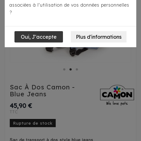
associées à l'utilisation de vos données personnelles
?
Sac À Dos Camon -
Blue Jeans
45,90 €
TTC
Rupture de stock
Sac de transport à dos style blue jeans