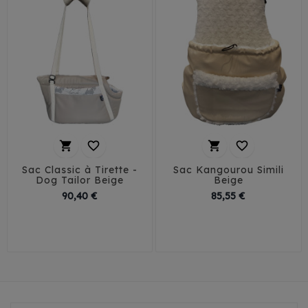




Sac Classic à Tirette -
Sac Kangourou Simili
Dog Tailor Beige
Beige
Prix
Prix
90,40 €
85,55 €
T1
T2
T3
T1
T2
T3