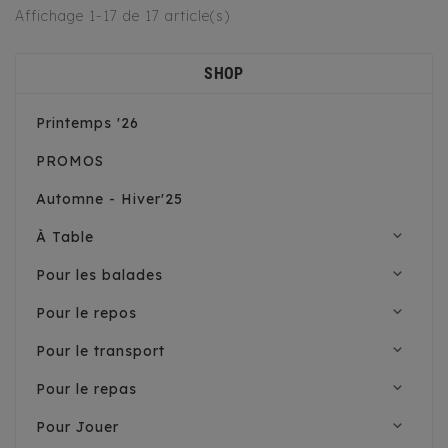
Affichage 1-17 de 17 article(s)


Spray Anti- Marquage Urinaire
SHOP
Prix
7,69 €
Printemps '26
PROMOS
Automne - Hiver'25
expand_more
À Table
expand_more
Pour les balades
expand_more
Pour le repos
expand_more
Pour le transport
expand_more
Pour le repas
expand_more
Pour Jouer