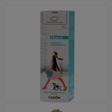


Lingettes Camon Mushio & Aloe
Prix
5,95 €