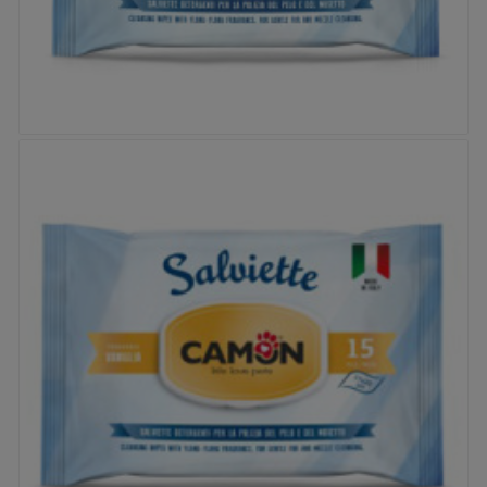


Lingettes Camon - Talc
Prix
5,95 €