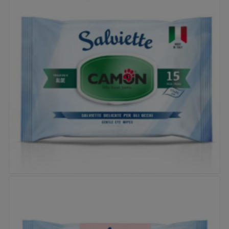
Gants Humides Camon Talc 6pcs
Prix
5,85 €


Lingettes Camon - Aloe Vera