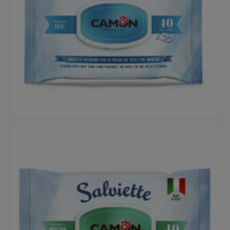


Lingettes Camon - Excel
Prix
5,95 €