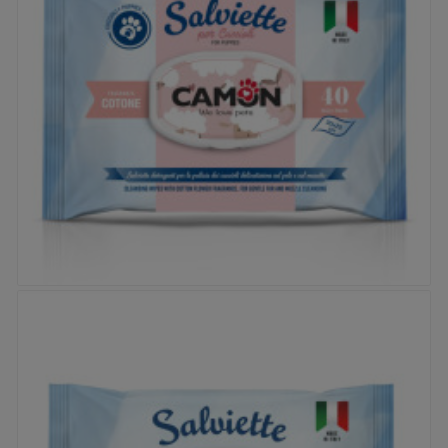
Prix
2,95 €


Lingettes Camon - Coton Puppy
Prix
5,95 €