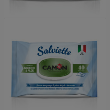


Lingettes Camon - Vanille
Prix
2,95 €