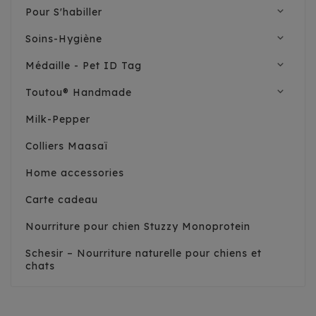
expand_more
Pour S'habiller
expand_more
Soins-Hygiène
expand_more
Médaille - Pet ID Tag
expand_more
Toutou® Handmade
Milk-Pepper
Colliers Maasaï
Home accessories
Carte cadeau
Nourriture pour chien Stuzzy Monoprotein
Schesir – Nourriture naturelle pour chiens et
chats