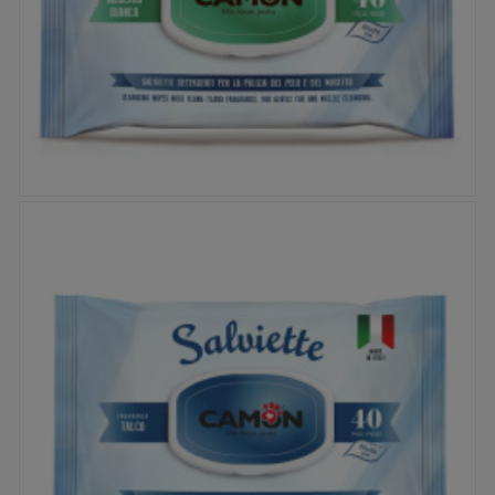


Lingettes Camon - Musc Blanc
Prix
5,95 €