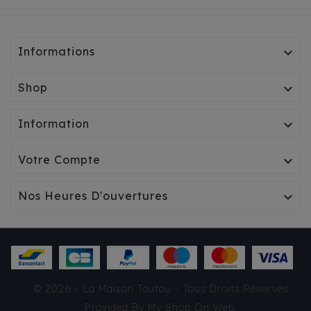
Informations

Shop

Information

Votre Compte

Nos Heures D'ouvertures

© 2026 - La Maison Toutou - Tous Droits Réservés
Provided By
My Shop On Web
.