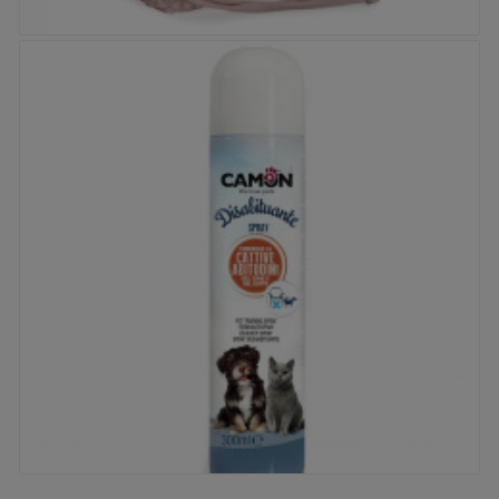


Sac de transport Camon - Pink Lady
Prix
72,90 €