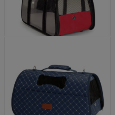


Sac de transport - Dôme transparent Rouge
Prix
40,90 €