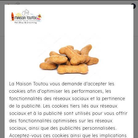
0
Mon compte

Accueil
Marques
Camon
Marque Italienne de produis destinés aux chiens et chats
d'une très grande qualité
La Maison Toutou vous demande d'accepter les
cookies afin d'optimiser les performances, les
Il y a 17 produits.
fonctionnalités des réseaux sociaux et la pertinence
de la publicité. Les cookies tiers liés aux réseaux
sociaux et à la publicité sont utilisés pour vous offrir
des fonctionnalités optimisées sur les réseaux
sociaux, ainsi que des publicités personnalisées.
Acceptez-vous ces cookies ainsi que les implications