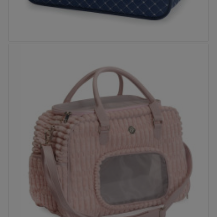


Sac de transport - Rombo Matelassé Bleu
Prix
45,90 €