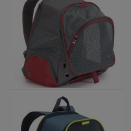
Prix
45,90 €


Sac à dos Camon Bicolore Bordeaux/Gris
Prix
64,40 €