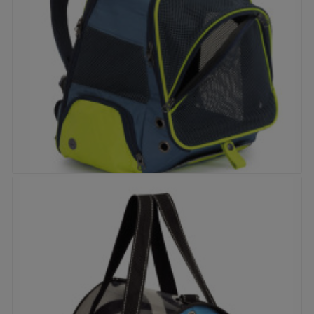


Sac à dos Camon Bicolore Gris/Jaune
Prix
64,40 €