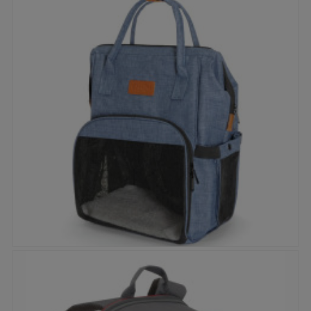


Parfum Canin - Marial
Prix
20,50 €


Sac à dos Camon - Blue Jeans