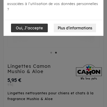
associées à l'utilisation de vos données personnelles
?
Lingettes Camon
Mushio & Aloe
5,95 €
TTC
Lingettes nettoyantes pour chiens et chats à la
fragrance Mushio & Aloe