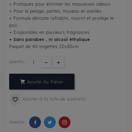
+ Pratiques pour éliminer les mauvaises odeurs
+ Pour le pelage, pattes, museau et oreilles
+ Formule délicate rafraîchi, nourrit et protège le
poil.
+ Disponibles en plusieurs fragrances
+ Sans paraben , ni alcool éthylique
Paquet de 40 lingettes 20x30cm
Quantity :

Ajouter Au Panier
Ajouter à la liste de souhaits

Share On :