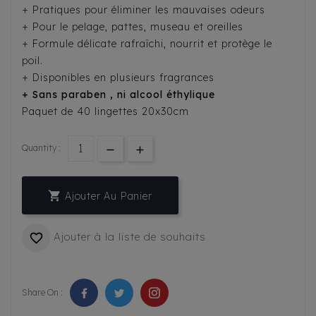
+ Pratiques pour éliminer les mauvaises odeurs
+ Pour le pelage, pattes, museau et oreilles
+ Formule délicate rafraîchi, nourrit et protège le
poil.
+ Disponibles en plusieurs fragrances
+ Sans paraben , ni alcool éthylique
Paquet de 40 lingettes 20x30cm
Quantity :

Ajouter Au Panier
Ajouter à la liste de souhaits

Share On :