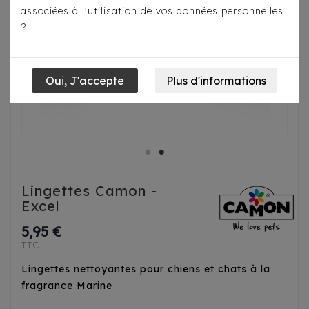
associées à l'utilisation de vos données personnelles
?
Lingettes Camon -
Excel
5,95 €
TTC
Lingettes nettoyantes pour chiens et chats à la
fragrance Marine