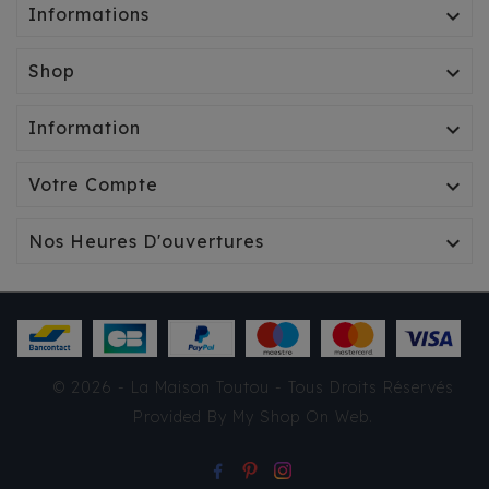
Informations

Shop

Information

Votre Compte

Nos Heures D'ouvertures

SAC À DOS CAMON
© 2026 - La Maison Toutou - Tous Droits Réservés
BICOLORE GRIS/JAUNE
Provided By
My Shop On Web
.
64,40 €
TTC