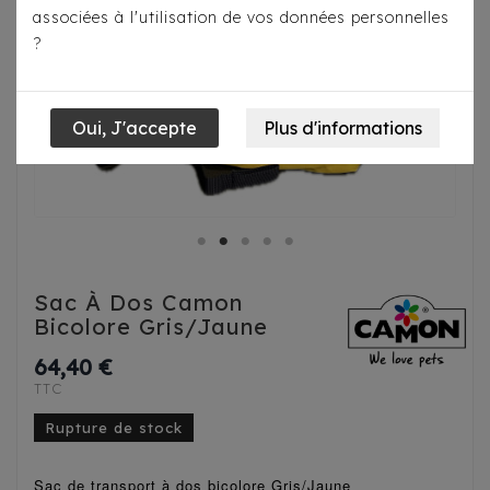
associées à l'utilisation de vos données personnelles
?
Sac À Dos Camon
Bicolore Gris/Jaune
64,40 €
TTC
Rupture de stock
Sac de transport à dos bicolore Gris/Jaune