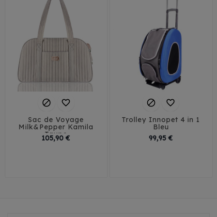




Sac de Voyage
Trolley Innopet 4 in 1
Milk&Pepper Kamila
Bleu
Taupe
Prix
Prix
105,90 €
99,95 €