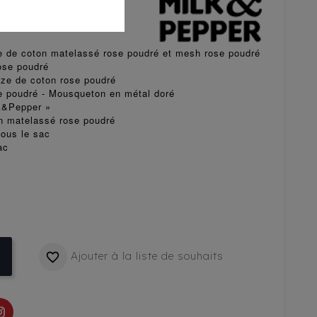
e de coton matelassé rose poudré et mesh rose poudré
ose poudré
aze de coton rose poudré
e poudré - Mousqueton en métal doré
k&Pepper »
n matelassé rose poudré
sous le sac
ac
Ajouter à la liste de souhaits
