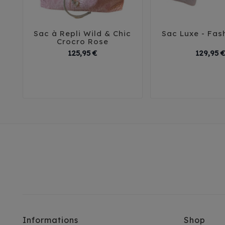
Sac à Repli Wild & Chic
Sac Luxe - Fash





Crocro Rose
Prix
125,95 €
129,95 €
T1
T2
Informations
Shop