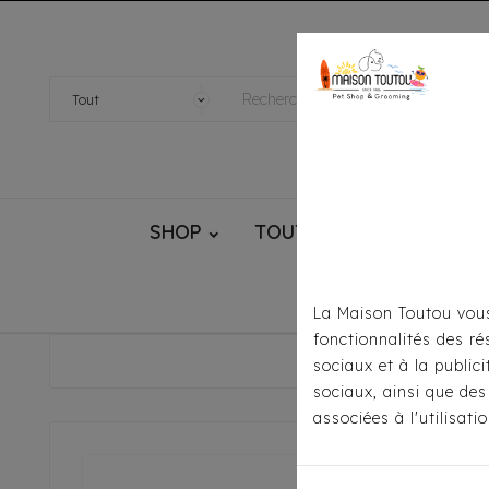
SHOP
TOUTOU® HANDMADE
La Maison Toutou vous
fonctionnalités des ré
Accueil
P
sociaux et à la public
sociaux, ainsi que des
associées à l'utilisat