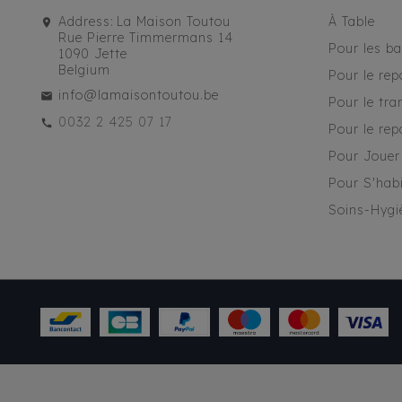
Address:
La Maison Toutou
À Table
Rue Pierre Timmermans 14
Pour les b
1090 Jette
Belgium
Pour le rep
info@lamaisontoutou.be
Pour le tra
0032 2 425 07 17
Pour le rep
Pour Jouer
Pour S'habi
Soins-Hygi