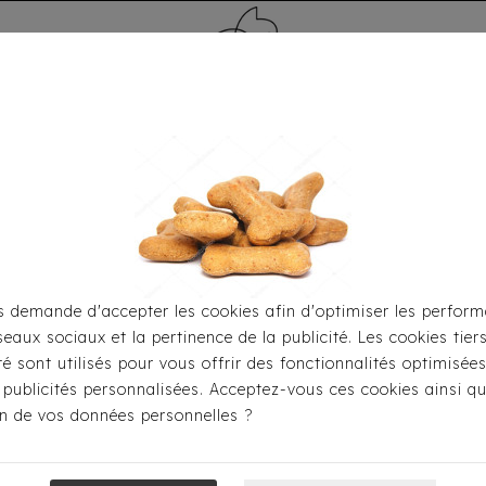
MÉDAILLE - PET ID TAG
TOILETTAGE
HOME
CARTES CADEAUX
 demande d'accepter les cookies afin d'optimiser les perform
seaux sociaux et la pertinence de la publicité. Les cookies tier
our Le Transport
Sacs De Transport
Sac Milk & Pepper 
ité sont utilisés pour vous offrir des fonctionnalités optimisée
 publicités personnalisées. Acceptez-vous ces cookies ainsi qu
ion de vos données personnelles ?
Sac Milk & Pep