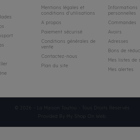
Mentions légales et
Informations
conditions d'utilisations
personnelles
alades
A propos
Commandes
os
Paiement sécurisé
Avoirs
nsport
Conditions générales de
Adresses
as
vente
Bons de réduc
Contactez-nous
Mes listes de 
ller
Plan du site
Mes alertes
ène
© 2026 - La Maison Toutou - Tous Droits Réservés
Provided By
My Shop On Web
.