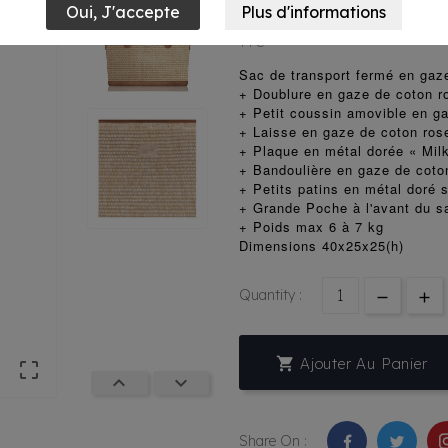
105,90 €
TTC
Sac de transport fermé en gaz
+ Doublure en gaze de coton r
+ Petit coussin amovible en g
+ Laisse en gaze de coton ros
+ Plaque en métal dorée « Mil
+ Bandoulière en gaze de coto
+ Petits patins en métal doré 
+ Grande Poche à l'avant du s
+ Poids max 6 à 7 kg
Dimensions 40x25x25(h)
Quantity :

Ajouter Au Panier



Share On :