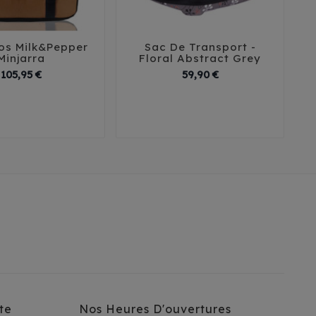
os Milk&Pepper
Sac De Transport -





Minjarra
Floral Abstract Grey
Prix
Prix
105,95 €
59,90 €
te
Nos Heures D'ouvertures