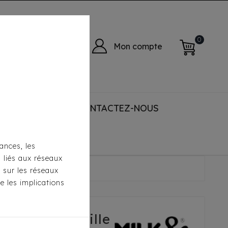
0
Mon compte
 ACCESSORIES
CONTACTEZ-NOUS
ances, les
s liés aux réseaux
Selma Paille
s sur les réseaux
e les implications
per Selma Paille