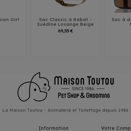
ion Girl
Sac Classic à Rabat -
Sac à d





Suédine Losange Beige
Prix
Prix
69,55 €
T3
T1
T2
T3
La Maison Toutou - Animalerie et Toilettage depuis 1986
Information
Votre Comp