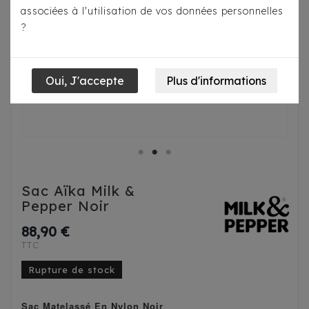
associées à l'utilisation de vos données personnelles
?
Sac Aïka Milk &
Pepper Noir
88,90 €
TTC
Rupture de stock
Sac Matelassé En Nylon Noir