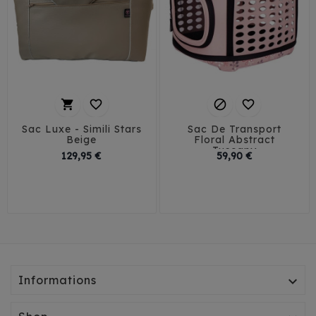




Sac Luxe - Simili Stars
Sac De Transport
Beige
Floral Abstract
Tuscany
Prix
Prix
129,95 €
59,90 €
T1
T2
T3
Informations
