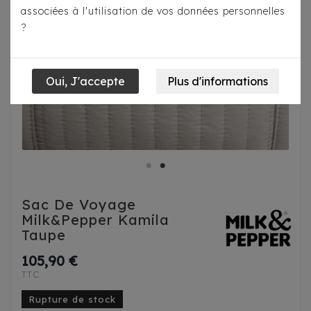
associées à l'utilisation de vos données personnelles
?
Sac De Voyage
Milk&Pepper Kamila
Taupe
105,90 €
TTC
Rupture de stock