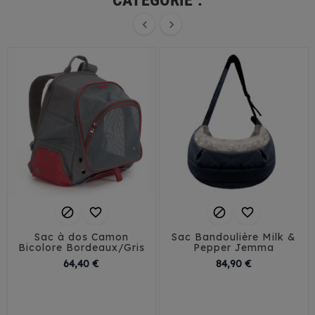
CATÉGORIE :






Sac à dos Camon
Sac Bandoulière Milk &
Bicolore Bordeaux/Gris
Pepper Jemma
Prix
Prix
64,40 €
84,90 €
Petit
Grand