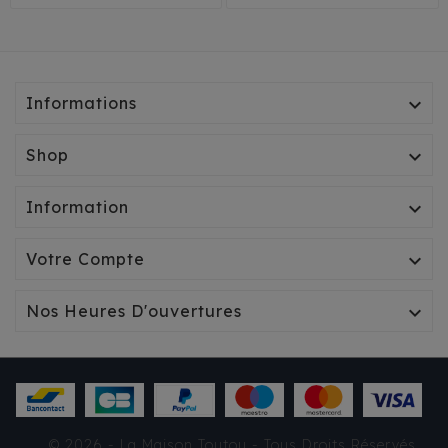
Informations

Shop

Information

Votre Compte

Nos Heures D'ouvertures

SAC DE VOYAGE
MILK&PEPPER KAMILA
© 2026 - La Maison Toutou - Tous Droits Réservés