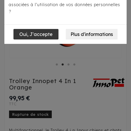
associées à l'utilisation de vos données personnelles
?
Trolley Innopet 4 In 1
Orange
99,95 €
TTC
Rupture de stock
Multifonctionnel, le Trolley 4 i n 1pour chiens et chats