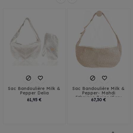




Sac Bandoulière Milk &
Sac Bandoulière Milk &
Pepper Delia
Pepper- Mahdi
Ethnique Beige/Ecru
Prix
Prix
61,95 €
67,30 €
Petit
Grand
Petit
Grand