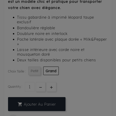
est un modèle chic et pratique pour transporter
votre chien avec élégance.
Tissu gabardine à imprimé léopard taupe
exclusif
Bandoulière réglable
Doublure noire en interlock
Poche latérale avec plaque dorée « Milk&Pepper
»
Laisse intérieure avec corde noire et
mousqueton doré
Deux tailles disponibles pour petits chiens
Petit
Grand
Choix Taille :
Quantity :

Ajouter Au Panier