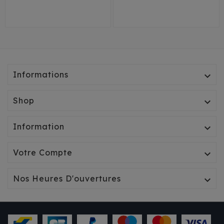
Petit
Grand
T1
T2
T3
Informations

Shop

Information

Votre Compte

Nos Heures D'ouvertures
