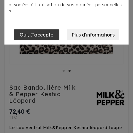
associées à l'utilisation de vos données personnelles
?
Sac Bandoulière Milk
& Pepper Keshia
Léopard
72,40 €
TTC
Le sac ventral Milk&Pepper Keshia léopard taupe