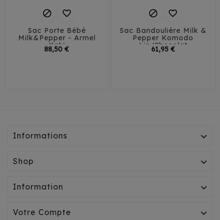




Sac Porte Bébé
Sac Bandoulière Milk &
Milk&Pepper - Armel
Pepper Komodo
Kaki
Lin/Chocolat
Prix
Prix
88,50 €
61,95 €
T1
T2
Petit
Grand
Informations

Shop

Information

Votre Compte
