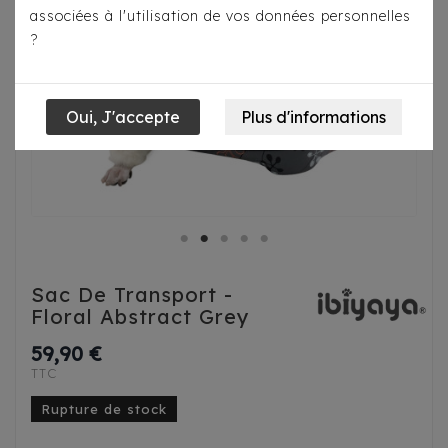
associées à l'utilisation de vos données personnelles
?
Sac De Transport -
Floral Abstract Grey
59,90 €
TTC
Rupture de stock