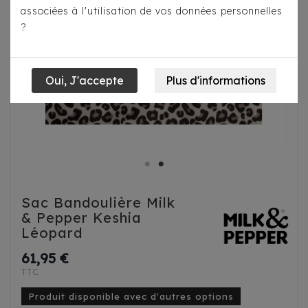
associées à l'utilisation de vos données personnelles
?
Sac Bandoulière Milk
& Pepper Keshia
Léopard
61,95 €
TTC
Produit disponible avec d'autres options