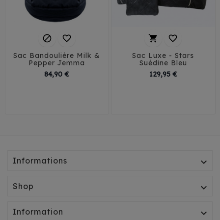




Sac Bandoulière Milk &
Sac Luxe - Stars
Pepper Jemma
Suédine Bleu
Prix
Prix
84,90 €
129,95 €
Petit
Grand
T1
T2
T3
Informations

Shop

Information
