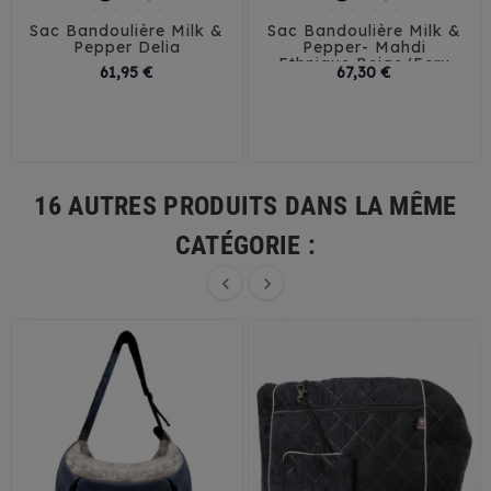
Sac Bandoulière Milk &
Sac Bandoulière Milk &
Pepper Delia
Pepper- Mahdi
Ethnique Beige/Ecru
Prix
Prix
61,95 €
67,30 €
Petit
Grand
Petit
Grand
16 AUTRES PRODUITS DANS LA MÊME
CATÉGORIE :

