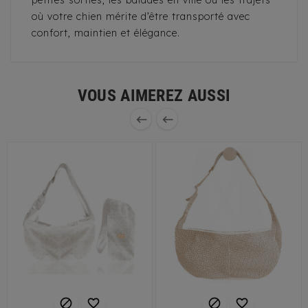
petites sorties, les balades en ville ou les trajets
où votre chien mérite d’être transporté avec
confort, maintien et élégance.
VOUS AIMEREZ AUSSI





