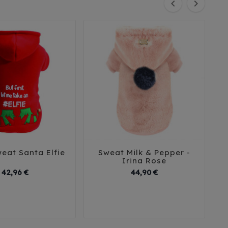


eat Santa Elfie
Sweat Milk & Pepper -





Irina Rose
Prix
Prix
42,96 €
44,90 €
26
29
32
35
38
30
35
40
41