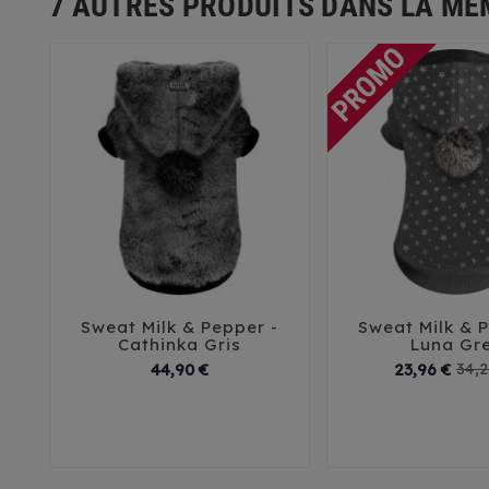
7 AUTRES PRODUITS DANS LA MÊ
Sweat Milk & Pepper -
Sweat Milk & 





Cathinka Gris
Luna Gr
Prix
44,90 €
23,96 €
34,2
26
29
32
35
38
42
41