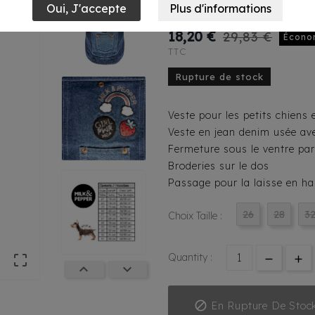
Strawberry
18,20 €
29,83 €
Écono
TTC
Rupture de stock
Veste pour les petits chiens
Veste en jean denim usée av
Fermeture sous le ventre pa
Broderies sur le dos
Passage pour la laisse en h
26
28
3
Choix Taille :
Quantity :




En Rupture De Stoc