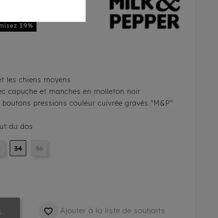
misez 39%
 et les chiens moyens
ec capuche et manches en molleton noir
r boutons pressions couleur cuivrée gravés "M&P"
aut du dos
2
34
36
Ajouter à la liste de souhaits

k