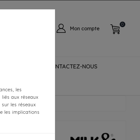
0
Mon compte
 ACCESSORIES
CONTACTEZ-NOUS
ances, les
s liés aux réseaux
trawberry
s sur les réseaux
e les implications
epper - Jean