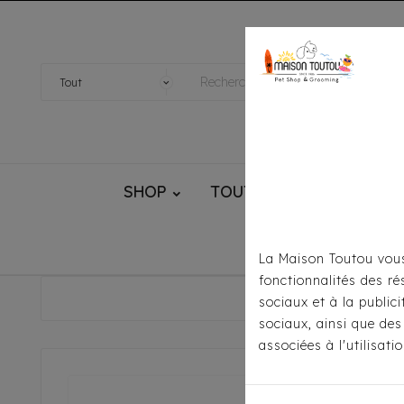
SHOP
TOUTOU® HANDMADE
La Maison Toutou vous
fonctionnalités des ré
Accueil
sociaux et à la public
sociaux, ainsi que des
associées à l'utilisat