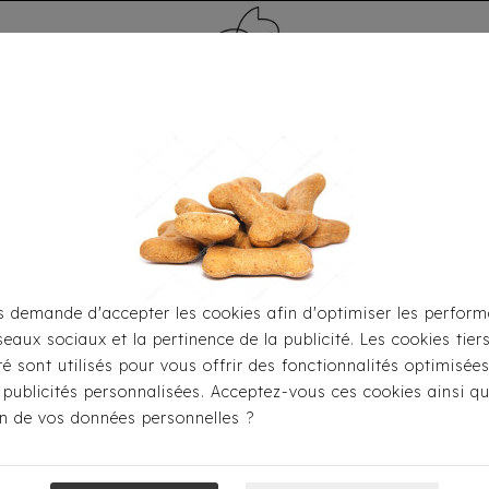
MÉDAILLE - PET ID TAG
TOILETTAGE
HOME
CARTES CADEAUX
 demande d'accepter les cookies afin d'optimiser les perform
seaux sociaux et la pertinence de la publicité. Les cookies tier
Pour S'habiller
Sweats
Sweat Milk & Pepper - Jean S
ité sont utilisés pour vous offrir des fonctionnalités optimisée
 publicités personnalisées. Acceptez-vous ces cookies ainsi qu
ion de vos données personnelles ?
Sweat Milk & P