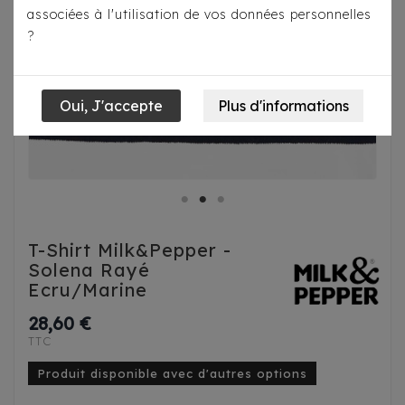
associées à l'utilisation de vos données personnelles
?
T-Shirt Milk&Pepper -
Solena Rayé
Ecru/Marine
28,60 €
TTC
Produit disponible avec d'autres options