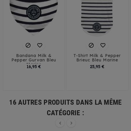




Bandana Milk &
T-Shirt Milk & Pepper
Pepper Gurvan Bleu
Brieuc Bleu Marine
Marine
Prix
Prix
16,95 €
25,95 €
25
30
35
40
29
32
35
38
45
50
41
16 AUTRES PRODUITS DANS LA MÊME
CATÉGORIE :

