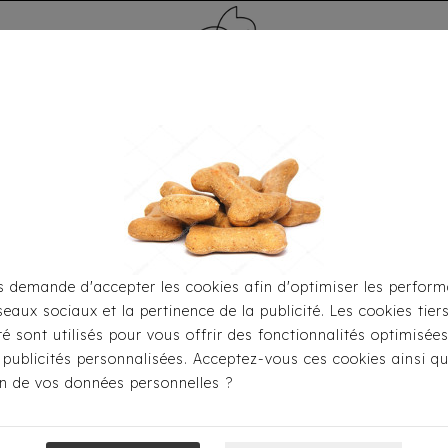
MÉDAILLE - PET ID TAG
TOILETTAGE
HOME
CARTES CADEAUX
 demande d'accepter les cookies afin d'optimiser les perform
seaux sociaux et la pertinence de la publicité. Les cookies tier
eil
Pour S'habiller
T-Shirts
T-Shirt Milk & Pepper - 
ité sont utilisés pour vous offrir des fonctionnalités optimisée
 publicités personnalisées. Acceptez-vous ces cookies ainsi qu
ion de vos données personnelles ?
T-Shirt Milk & 