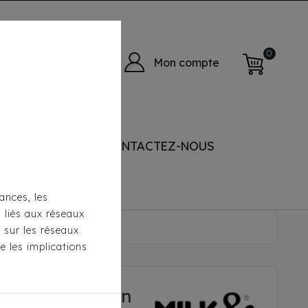
0
Mon compte
 ACCESSORIES
CONTACTEZ-NOUS
ances, les
s liés aux réseaux
Devon
s sur les réseaux
e les implications
Pepper - Devon