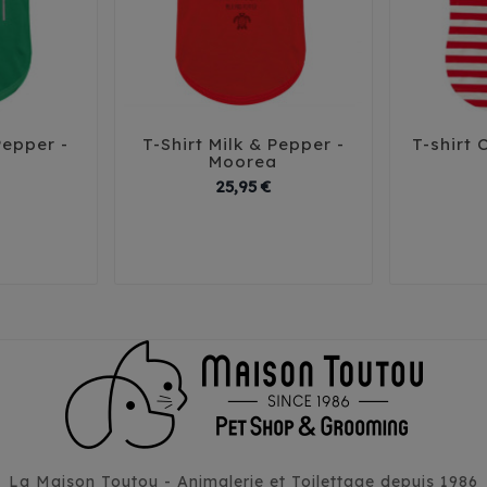
Pepper -
T-Shirt Milk & Pepper -
T-shirt 





Moorea
Prix
Prix
25,95 €
38
41
29
32
35
38
41
25
3
La Maison Toutou - Animalerie et Toilettage depuis 1986