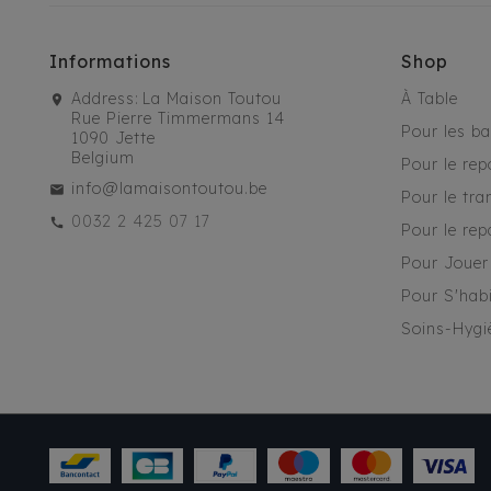
Informations
Shop
Address:
La Maison Toutou
À Table
Rue Pierre Timmermans 14
Pour les b
1090 Jette
Belgium
Pour le rep
info@lamaisontoutou.be
Pour le tra
0032 2 425 07 17
Pour le rep
Pour Jouer
Pour S'habi
Soins-Hygi