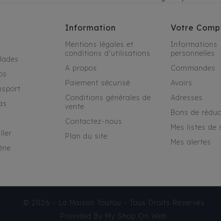
Information
Votre Comp
Mentions légales et
Informations
conditions d'utilisations
personnelles
alades
A propos
Commandes
os
Paiement sécurisé
Avoirs
nsport
Conditions générales de
Adresses
as
vente
Bons de réduc
Contactez-nous
Mes listes de 
ller
Plan du site
Mes alertes
ène
© 2026 - La Maison Toutou - Tous Droits Réservés
Provided By
My Shop On Web
.