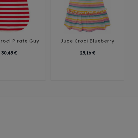
Croci Pirate Guy
Jupe Croci Blueberry





Prix
Prix
30,45 €
25,16 €
0
35
40
45
25
30
35
40
45