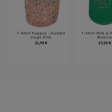
T-Shirt Puppia - Dumbo
T-Shirt Milk & 





Dogs Pink
Bianca
Prix
21,95 €
27,20 €
XS
S
M
L
XL
29
32
35