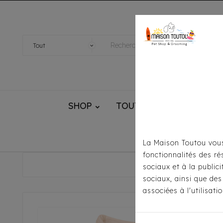
SHOP
TOUTOU® HANDMADE
La Maison Toutou vous
fonctionnalités des ré
Accu
sociaux et à la public
sociaux, ainsi que des
associées à l'utilisat