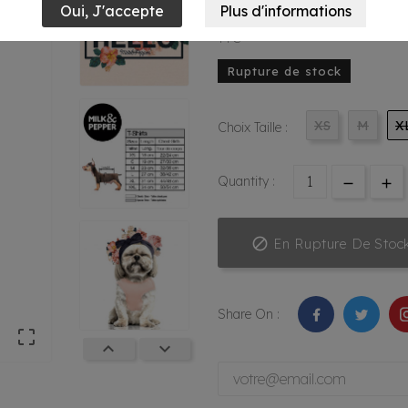
23,95 €
TTC
Rupture de stock
XS
M
X
Choix Taille :
Quantity :

En Rupture De Stoc
Share On :


