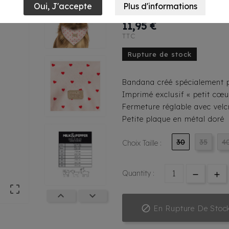
Seraphine
11,95 €
TTC
Rupture de stock
Bandana créé spécialement po
Imprimé exclusif « petit cœu
Fermeture réglable avec velc
Petite plaque en métal doré
30
35
4
Choix Taille :
Quantity :




En Rupture De Stoc