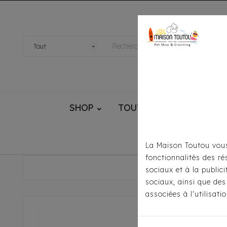
SHOP
TOUTOU® HANDMADE
La Maison Toutou vous
fonctionnalités des ré
Accueil
sociaux et à la public
sociaux, ainsi que des
associées à l'utilisat