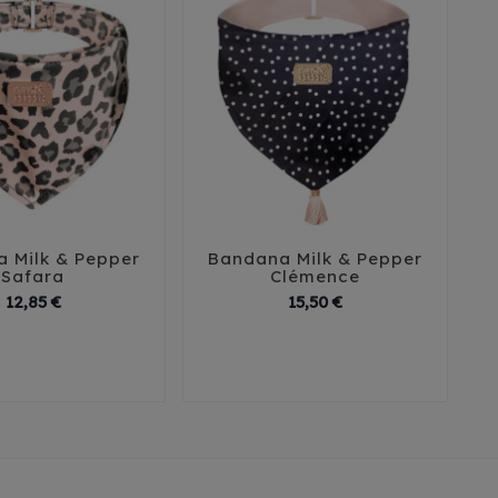
 Milk & Pepper
Bandana Milk & Pepper





Safara
Clémence
Prix
Prix
12,85 €
15,50 €
35
40
30
35
40