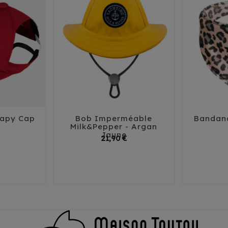
apy Cap
Bob Imperméable
Bandana





Milk&Pepper - Argan
Jaune
Prix
Prix
21,90 €
2
T3
T1
T2
T3