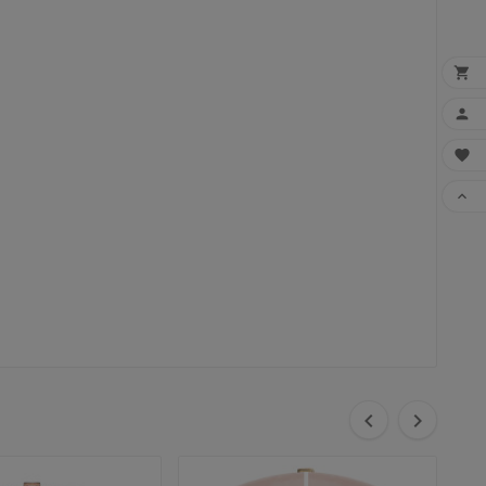




FAI

