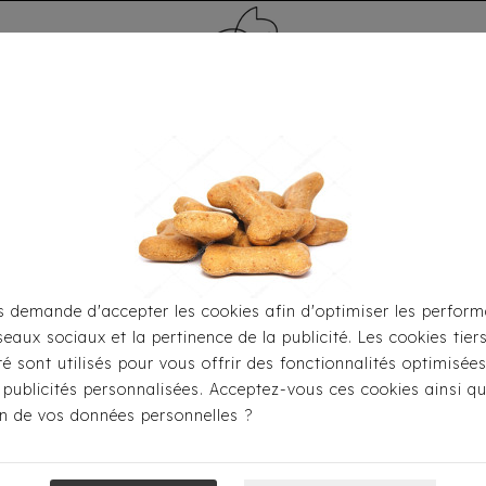
MÉDAILLE - PET ID TAG
TOILETTAGE
HOME
CARTES CADEAUX
 demande d'accepter les cookies afin d'optimiser les perform
seaux sociaux et la pertinence de la publicité. Les cookies tier
Pour S'habiller
Accessoires
Bandana Milk & Pepper 
ité sont utilisés pour vous offrir des fonctionnalités optimisée
 publicités personnalisées. Acceptez-vous ces cookies ainsi qu
ion de vos données personnelles ?
Bandana Milk 