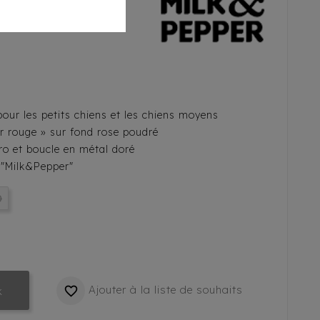
ur les petits chiens et les chiens moyens
r rouge » sur fond rose poudré
ro et boucle en métal doré
 "Milk&Pepper"
0
Ajouter à la liste de souhaits

k