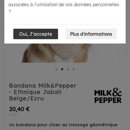
associées à l'utilisation de vos données personnelles
?
Bandana Milk&Pepper
- Ethnique Jabali
Beige/Ecru
20,40 €
TTC
Un bandana pour chien au tressage géométrique