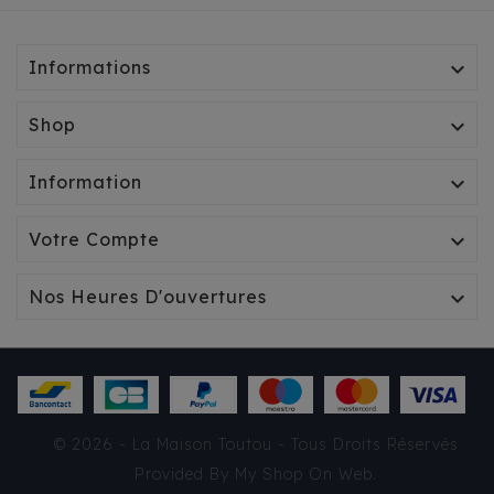
Informations

Shop

Information

Votre Compte

Nos Heures D'ouvertures

© 2026 - La Maison Toutou - Tous Droits Réservés
BANDANA
Provided By
My Shop On Web
.
MILK&PEPPER -