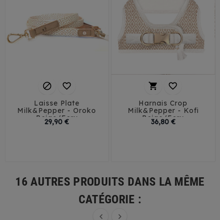




Laisse Plate
Harnais Crop
Milk&Pepper - Oroko
Milk&Pepper - Kofi
Beige/Ecru
Beige/Ecru
Prix
Prix
29,90 €
36,80 €
32
35
41
44
16 AUTRES PRODUITS DANS LA MÊME
CATÉGORIE :

