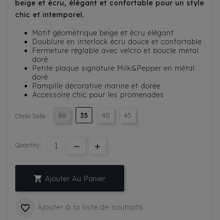
beige et écru, élégant et confortable pour un style
chic et intemporel.
Motif géométrique beige et écru élégant
Doublure en interlock écru douce et confortable
Fermeture réglable avec velcro et boucle métal
doré
Petite plaque signature Milk&Pepper en métal
doré
Pampille décorative marine et dorée
Accessoire chic pour les promenades
30
35
40
45
Choix Taille :
Quantity :

Ajouter Au Panier
Ajouter à la liste de souhaits
