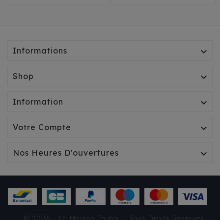
Informations

Shop

Information

Votre Compte

Nos Heures D'ouvertures

© 2026 - La Maison Toutou - Tous Droits Réservés