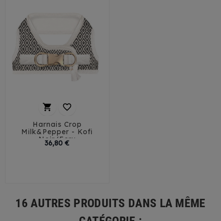


Harnais Crop
Milk&Pepper - Kofi
Noir/Ecru
Prix
36,80 €
32
35
41
44
16 AUTRES PRODUITS DANS LA MÊME