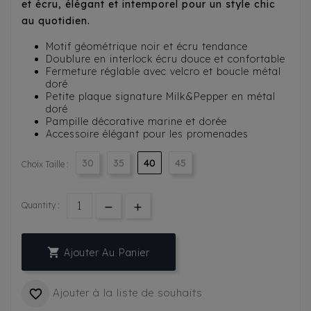
et écru, élégant et intemporel pour un style chic
au quotidien.
Motif géométrique noir et écru tendance
Doublure en interlock écru douce et confortable
Fermeture réglable avec velcro et boucle métal
doré
Petite plaque signature Milk&Pepper en métal
doré
Pampille décorative marine et dorée
Accessoire élégant pour les promenades
30
35
40
45
Choix Taille :
Quantity :

Ajouter Au Panier
Ajouter à la liste de souhaits
