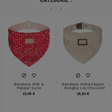
CATÉGORIE :






Bandana Milk &
Bandana Milk&Pepper
Pepper Suzie
- Bangka Lin/Chocolat
Prix
Prix
15,45 €
18,20 €
35
40
45
30
35
40
45