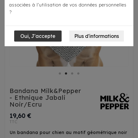
associées à l'utilisation de vos données personnelles
?
Bandana Milk&Pepper
- Ethnique Jabali
Noir/Ecru
19,60 €
TTC
Un bandana pour chien au motif géométrique noir