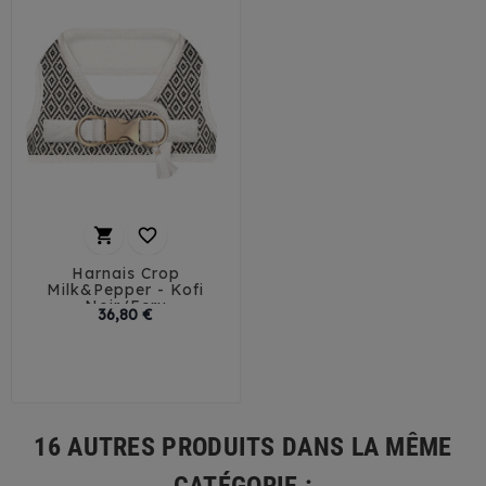


Harnais Crop
Milk&Pepper - Kofi
Noir/Ecru
Prix
36,80 €
32
35
41
44
16 AUTRES PRODUITS DANS LA MÊME