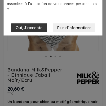
associées à l'utilisation de vos données personnelles
?
Bandana Milk&Pepper
- Ethnique Jabali
Noir/Ecru
20,60 €
TTC
Un bandana pour chien au motif géométrique noir