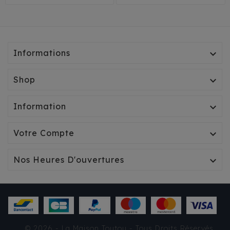
Informations

Shop

Information

Votre Compte

Nos Heures D'ouvertures

© 2026 - La Maison Toutou - Tous Droits Réservés