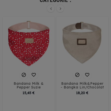
CATÉGORIE :






Bandana Milk &
Bandana Milk&Pepper
Pepper Suzie
- Bangka Lin/Chocolat
Prix
Prix
15,45 €
18,20 €
35
40
45
30
35
40
45