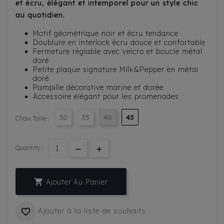
et écru, élégant et intemporel pour un style chic
au quotidien.
Motif géométrique noir et écru tendance
Doublure en interlock écru douce et confortable
Fermeture réglable avec velcro et boucle métal
doré
Petite plaque signature Milk&Pepper en métal
doré
Pampille décorative marine et dorée
Accessoire élégant pour les promenades
30
35
40
45
Choix Taille :
Quantity :

Ajouter Au Panier
Ajouter à la liste de souhaits
