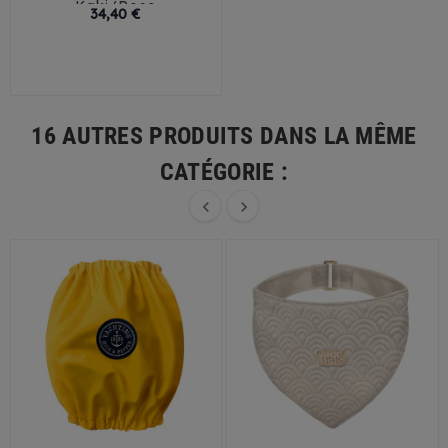
Kaki/Rose
Prix
34,40 €
32
35
38
41
44
16 AUTRES PRODUITS DANS LA MÊME
CATÉGORIE :

