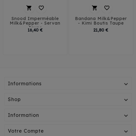




Snood Imperméable
Bandana Milk&Pepper
Milk&Pepper - Servan
- Kimi Boutis Taupe
Jaune
Prix
Prix
16,40 €
21,80 €
30
35
40
45
T1
T2
T3
50
Informations

Shop

Information

Votre Compte
