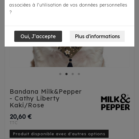
associées à l'utilisation de vos données personnelles
?
Bandana Milk&Pepper
- Cathy Liberty
Kaki/Rose
20,60 €
TTC
Produit disponible avec d'autres options