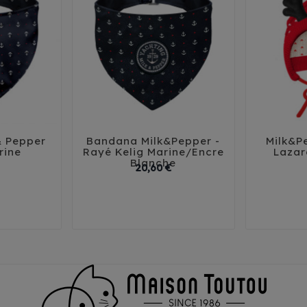
& Pepper
Bandana Milk&Pepper -
Milk&P





rine
Rayé Kelig Marine/Encre
Lazar
Blanche
Prix
Prix
20,60 €
0
T1