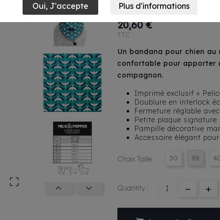
Pélican/Menth
20,60 €
TTC
Un bandana pour chien au m
confortable pour apporter 
compagnon.
Imprimé exclusif « Peli
Doublure en interlock é
Fermeture réglable avec
Petite plaque signature
Pampille décorative mar
Accessoire élégant pou
30
35
4
Choix Taille :



Quantity :