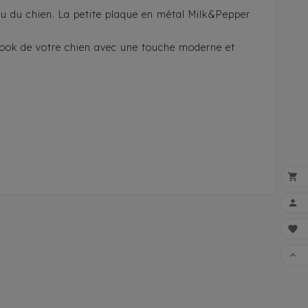
ou du chien. La petite plaque en métal Milk&Pepper
 look de votre chien avec une touche moderne et




FAI