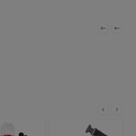



