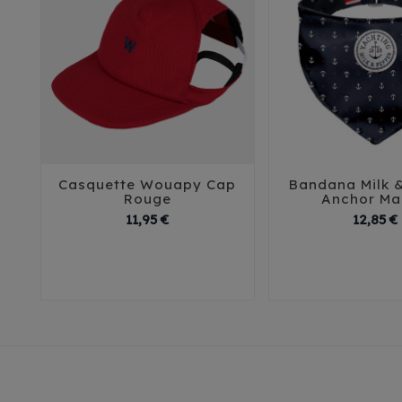
Casquette Wouapy Cap
Bandana Milk 





Rouge
Anchor Ma
Prix
11,95 €
12,85 €
T0
T1
T2
T3
35
4