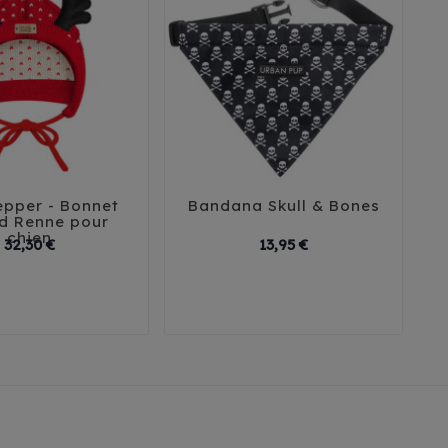
epper - Bonnet
Bandana Skull & Bones





d Renne pour
chien
Prix
Prix
32,30 €
13,95 €
T2
T3
S
M
L