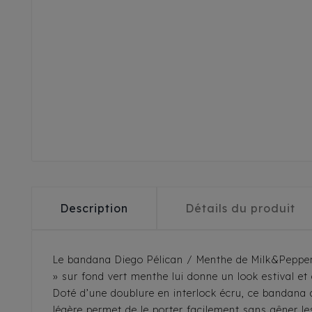
Description
Détails du produit
Le bandana Diego Pélican / Menthe de Milk&Pepper 
» sur fond vert menthe lui donne un look estival et 
Doté d’une doublure en interlock écru, ce bandana 
légère permet de le porter facilement sans gêner 