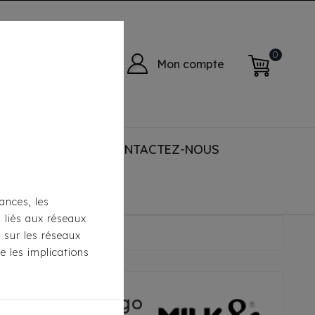
0
Mon compte
 ACCESSORIES
CONTACTEZ-NOUS
ances, les
s liés aux réseaux
Pélican/Menthe
s sur les réseaux
e les implications
Pepper - Diego