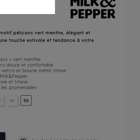
e
otif pélicans vert menthe, élégant et
une touche estivale et tendance à votre
cans » vert menthe
cru douce et confortable
 velcro et boucle métal titane
 Milk&Pepper
ine et titane
r les promenades
0
45
50