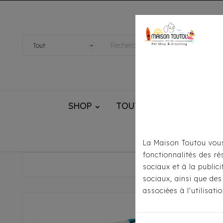
SHOP
TOUTOU® HANDMADE
La Maison Toutou vous
fonctionnalités des ré
Accueil
Pou
sociaux et à la public
sociaux, ainsi que des
associées à l'utilisat