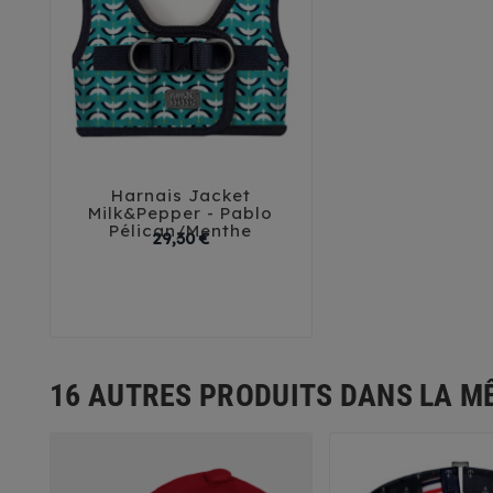
Harnais Jacket



Milk&Pepper - Pablo
Pélican/Menthe
Prix
29,30 €
32
35
38
41
44
16 AUTRES PRODUITS DANS LA M