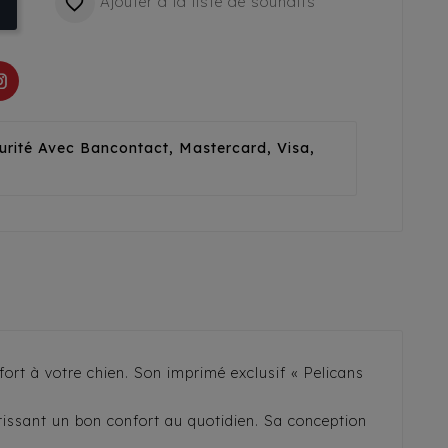
Ajouter à la liste de souhaits

urité Avec Bancontact, Mastercard, Visa,
rt à votre chien. Son imprimé exclusif « Pelicans
tissant un bon confort au quotidien. Sa conception