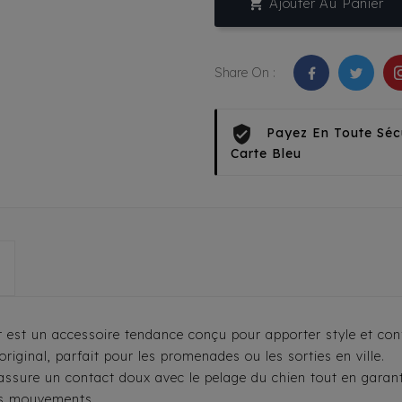

Ajouter Au Panier
Share On :
Payez En Toute Séc
Carte Bleu
est un accessoire tendance conçu pour apporter style et confo
original, parfait pour les promenades ou les sorties en ville.
assure un contact doux avec le pelage du chien tout en garan
les mouvements.