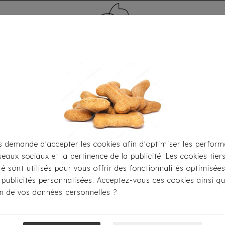
MÉDAILLE - PET ID TAG
TOILETTAGE
HOME
CARTES CADEAUX
 demande d'accepter les cookies afin d'optimiser les perform
seaux sociaux et la pertinence de la publicité. Les cookies tier
r S'habiller
Accessoires
Bandana Milk&Pepper - Diego 
ité sont utilisés pour vous offrir des fonctionnalités optimisée
 publicités personnalisées. Acceptez-vous ces cookies ainsi qu
ion de vos données personnelles ?
Bandana Milk&