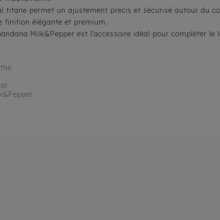
al titane permet un ajustement précis et sécurisé autour du c
e finition élégante et premium.
e bandana Milk&Pepper est l’accessoire idéal pour compléter le
nthe
al
lk&Pepper