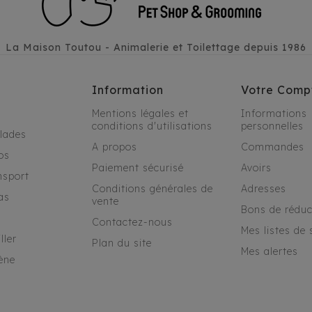
La Maison Toutou - Animalerie et Toilettage depuis 1986
Information
Votre Comp
Mentions légales et
Informations
conditions d'utilisations
personnelles
alades
A propos
Commandes
os
Paiement sécurisé
Avoirs
nsport
Conditions générales de
Adresses
as
vente
Bons de réduc
Contactez-nous
Mes listes de 
ller
Plan du site
Mes alertes
ène