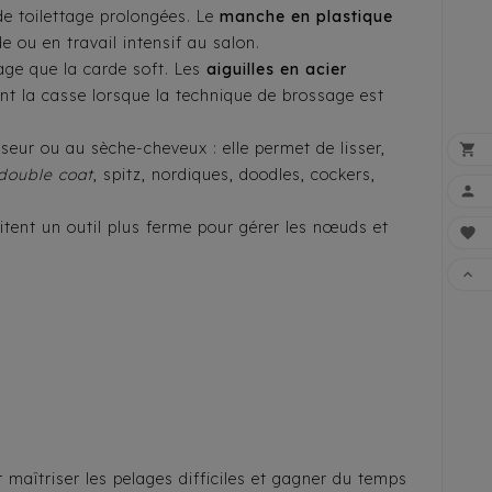
 de toilettage prolongées. Le
manche en plastique
 ou en travail intensif au salon.
lage que la carde soft. Les
aiguilles en acier
ant la casse lorsque la technique de brossage est
seur ou au sèche-cheveux : elle permet de lisser,

double coat
, spitz, nordiques, doodles, cockers,

itent un outil plus ferme pour gérer les nœuds et


FAI
r maîtriser les pelages difficiles et gagner du temps