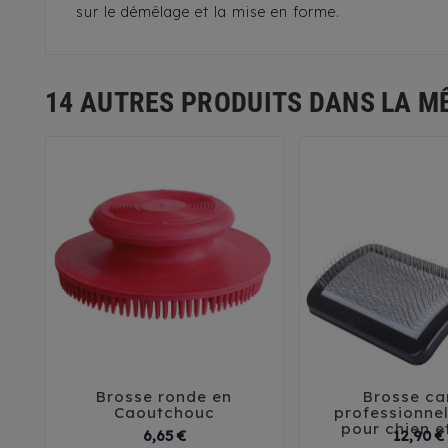
sur le démêlage et la mise en forme.
14 AUTRES PRODUITS DANS LA M
Brosse ronde en
Brosse ca





Caoutchouc
professionnel
pour chien e
Prix
6,65 €
12,90 €