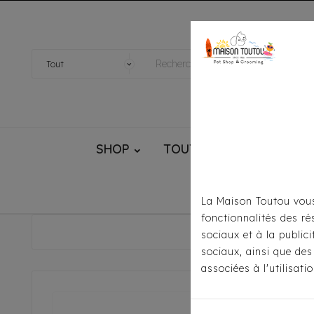
SHOP
TOUTOU® HANDMADE
La Maison Toutou vous
fonctionnalités des ré
Accueil
Soins-Hygièn
sociaux et à la public
sociaux, ainsi que des
associées à l'utilisat