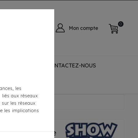
0
Mon compte
 ACCESSORIES
CONTACTEZ-NOUS
ances, les
s liés aux réseaux
icker Pour Chien Et Chat
s sur les réseaux
e les implications
rofessionnelle