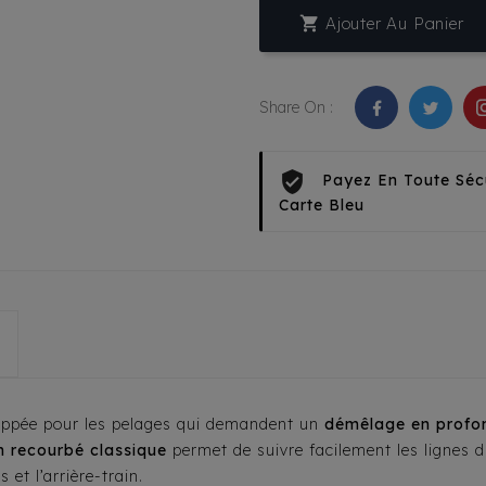

Ajouter Au Panier
Share On :
Payez En Toute Séc
Carte Bleu
oppée pour les pelages qui demandent un
démêlage en profo
n recourbé classique
permet de suivre facilement les lignes du
 et l’arrière-train.