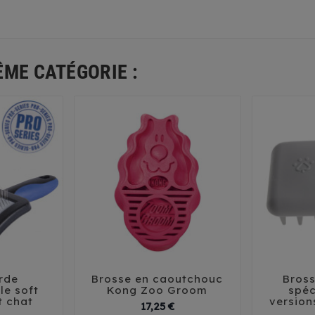
ÊME CATÉGORIE :
rde
Brosse en caoutchouc
Bros





le soft
Kong Zoo Groom
spéc
t chat
version
Prix
Prix
17,25 €