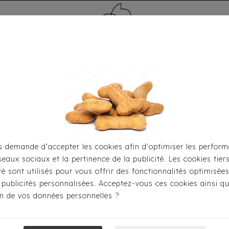
MÉDAILLE - PET ID TAG
TOILETTAGE
HOME
CARTES CADEAUX
 demande d'accepter les cookies afin d'optimiser les perform
seaux sociaux et la pertinence de la publicité. Les cookies tier
e
Brosses & Toilettage
Brosse Carde Professionnelle Sl
ité sont utilisés pour vous offrir des fonctionnalités optimisée
 publicités personnalisées. Acceptez-vous ces cookies ainsi qu
ion de vos données personnelles ?
Brosse Carde P