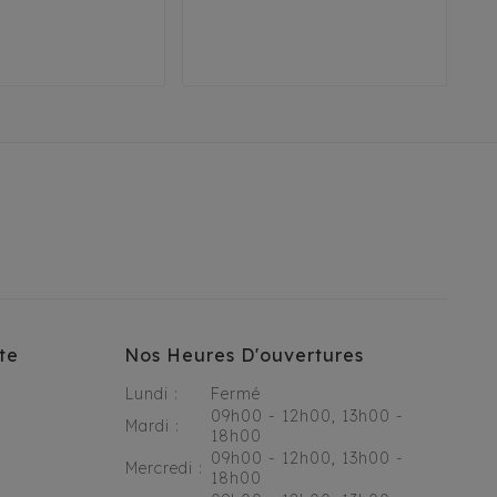
oft
Hard
19 cm
23 cm
te
Nos Heures D'ouvertures
Lundi :
Fermé
09h00 - 12h00, 13h00 -
Mardi :
18h00
09h00 - 12h00, 13h00 -
Mercredi :
18h00