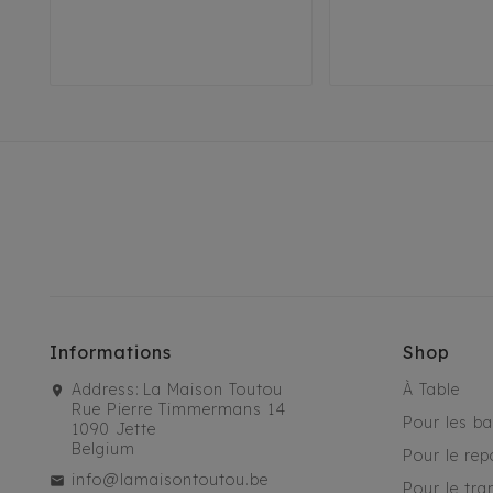
XS
S
Informations
Shop
Address:
La Maison Toutou
À Table
Rue Pierre Timmermans 14
Pour les b
1090 Jette
Belgium
Pour le rep
info@lamaisontoutou.be
Pour le tra