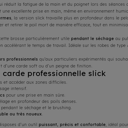
qui réduit la fatigue de la main et du poignet lors des séances
nt une excellente prise en main, même en environnement humide
fermes
, la version slick travaille plus en profondeur dans le pe
r et retirer le poil mort de manière efficace, tout en minimis
ette brosse particulièrement utile
pendant le séchage
au pul
n accélérant le temps de travail. Idéale sur les robes de type
eurs professionnels
qu’aux particuliers expérimentés qui souha
t d’une carde soft ou d’un peigne de finition.
carde professionnelle slick
 et accéder aux zones difficiles.
sage intensif.
ocs
pour une prise en main sûre.
lage en profondeur des poils denses.
s pendant le séchage et le brushing.
ouble ou très noueux
.
 disposes d’un outil
puissant, précis et confortable
, idéal pou