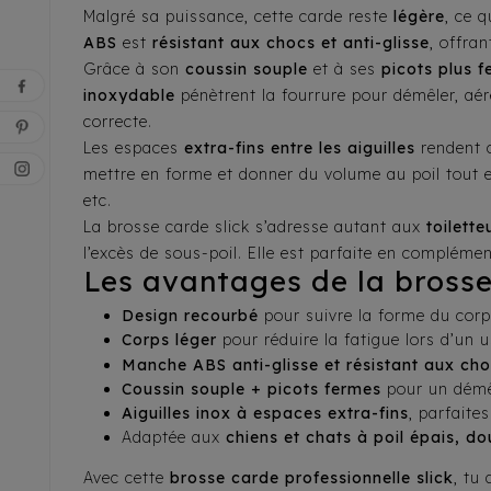
Malgré sa puissance, cette carde reste
légère
, ce 
ABS
est
résistant aux chocs et anti-glisse
, offra
Grâce à son
coussin souple
et à ses
picots plus 
inoxydable
pénètrent la fourrure pour démêler, aére
correcte.
Les espaces
extra-fins entre les aiguilles
rendent c
mettre en forme et donner du volume au poil tout e
etc.
La brosse carde slick s’adresse autant aux
toilett
l’excès de sous-poil. Elle est parfaite en complémen
Les avantages de la brosse 
Design recourbé
pour suivre la forme du corps
Corps léger
pour réduire la fatigue lors d’un u
Manche ABS anti-glisse et résistant aux ch
Coussin souple + picots fermes
pour un démê
Aiguilles inox à espaces extra-fins
, parfaite
Adaptée aux
chiens et chats à poil épais, d
Avec cette
brosse carde professionnelle slick
, tu