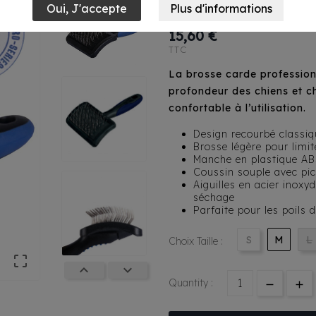
Slicker Pour Ch
15,60 €
TTC
La brosse carde profession
profondeur des chiens et ch
confortable à l’utilisation.
Design recourbé classiqu
Brosse légère pour limit
Manche en plastique ABS
Coussin souple avec pic
Aiguilles en acier inoxy
séchage
Parfaite pour les poils
S
M
L
Choix Taille :



Quantity :