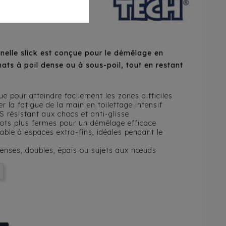
ien Et Chat
nelle slick est conçue pour le démêlage en
ats à poil dense ou à sous-poil, tout en restant
e pour atteindre facilement les zones difficiles
er la fatigue de la main en toilettage intensif
 résistant aux chocs et anti-glisse
ots plus fermes pour un démêlage efficace
dable à espaces extra-fins, idéales pendant le
 denses, doubles, épais ou sujets aux nœuds