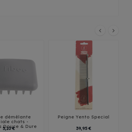


se démêlante
Peigne Yento Special





iale chats -
s Douce & Dure
Prix
Prix
5,10 €
39,95 €