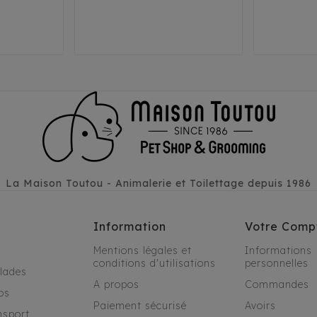
M
L
S
La Maison Toutou - Animalerie et Toilettage depuis 1986
Information
Votre Comp
Mentions légales et
Informations
conditions d'utilisations
personnelles
alades
A propos
Commandes
os
Paiement sécurisé
Avoirs
nsport