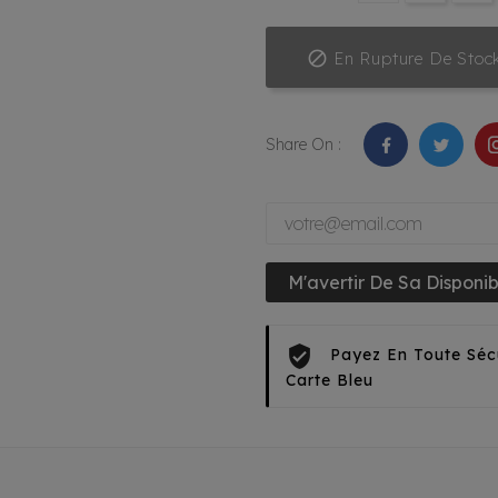

En Rupture De Stoc
Share On :
M'avertir De Sa Disponibi
Payez En Toute Séc
Carte Bleu