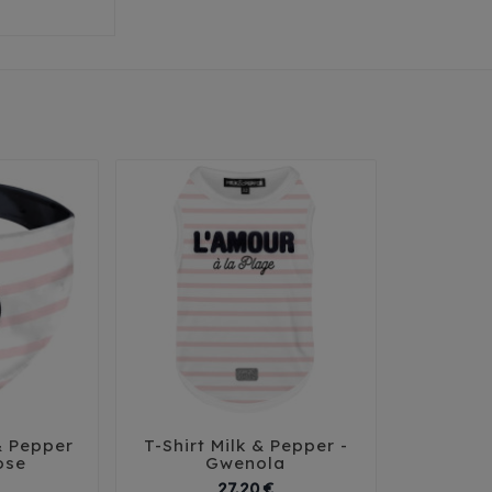
& Pepper
T-Shirt Milk & Pepper -




ose
Gwenola
Prix
Prix
27,20 €