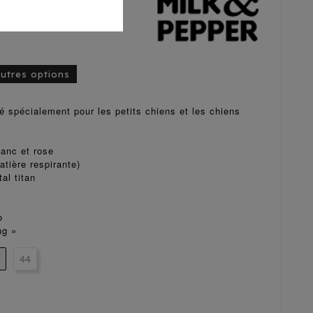
autres options
 spécialement pour les petits chiens et les chiens
lanc et rose
tière respirante)
al titan
o
ng »
44