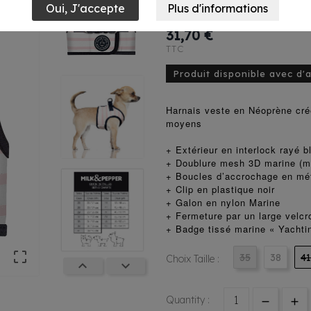
Rose
31,70 €
TTC
Produit disponible avec d'
Harnais veste en Néoprène créé
moyens
+ Extérieur en interlock rayé b
+ Doublure mesh 3D marine (ma
+ Boucles d’accrochage en mét
+ Clip en plastique noir
+ Galon en nylon Marine
+ Fermeture par un large velcr
+ Badge tissé marine « Yachti

35
38
41
Choix Taille :


Quantity :