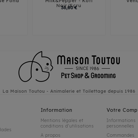





ue Fond
Milk&Pepper - Kofi
Ven
Noir/Ecru
Prix
Prix
36,80 €
1
44
32
35
41
44
T1
T2
La Maison Toutou - Animalerie et Toilettage depuis 1986
Information
Votre Comp
Mentions légales et
Informations
conditions d'utilisations
personnelles
alades
A propos
Commandes