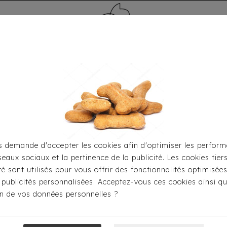
MÉDAILLE - PET ID TAG
TOILETTAGE
HOME
CARTES CADEAUX
 demande d'accepter les cookies afin d'optimiser les perform
seaux sociaux et la pertinence de la publicité. Les cookies tier
Pour Les Balades
Harnais
Harnais Milk & Pepper - 
ité sont utilisés pour vous offrir des fonctionnalités optimisée
 publicités personnalisées. Acceptez-vous ces cookies ainsi qu
ion de vos données personnelles ?
Harnais Milk &