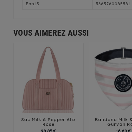
Ean13
3665760085581
VOUS AIMEREZ AUSSI
Sac Milk & Pepper Alix
Bandana Milk 





Rose
Gurvan R
Prix
98,85 €
16,60 €