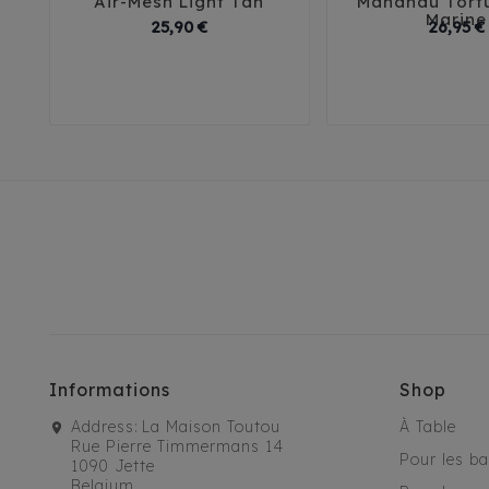





Air-Mesh Light Tan
Manahau Tort
Marine
Prix
25,90 €
26,95 €
3XS
2XS
XS
S
M
35
38
4
L
Informations
Shop
Address:
La Maison Toutou
À Table
Rue Pierre Timmermans 14
Pour les b
1090 Jette
Belgium