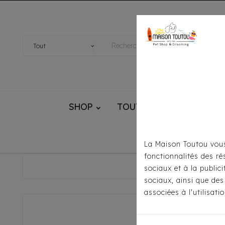
SHOP
TOUTOU® HANDMADE
La Maison Toutou vous
fonctionnalités des ré
Accueil
sociaux et à la public
sociaux, ainsi que des
associées à l'utilisat