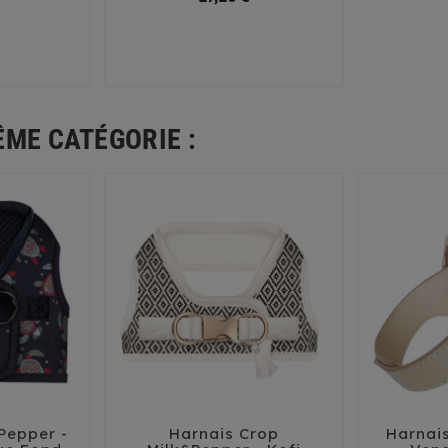
40
29
32
35
38
41
ÊME CATÉGORIE :
Pepper -
Harnais Crop
Harnais