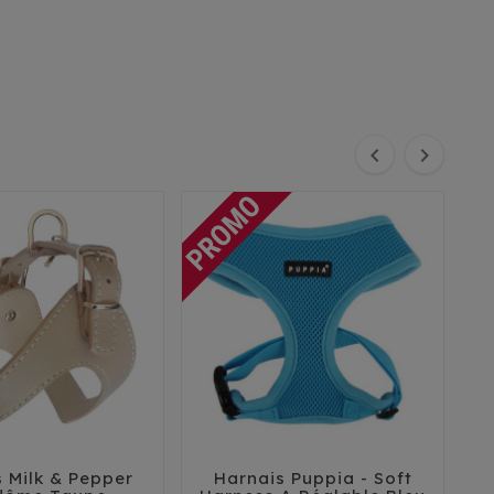


 Milk & Pepper
Harnais Puppia - Soft
H