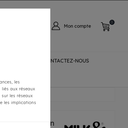
0
Mon compte
 ACCESSORIES
CONTACTEZ-NOUS
ances, les
s liés aux réseaux
Loan Rose
s sur les réseaux
e les implications
 Pepper - Loan