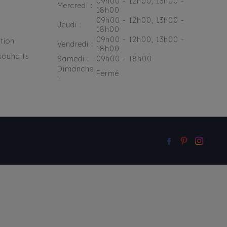
09h00 - 12h00, 13h00 -
Mercredi :
18h00
09h00 - 12h00, 13h00 -
Jeudi :
18h00
09h00 - 12h00, 13h00 -
tion
Vendredi :
18h00
souhaits
Samedi :
09h00 - 18h00
Dimanche
Fermé
: