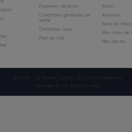
os
Paiement sécurisé
Avoirs
nsport
Conditions générales de
Adresses
as
vente
Bons de réduc
Contactez-nous
Mes listes de 
ller
Plan du site
Mes alertes
ène
© 2026 - La Maison Toutou - Tous Droits Réservés
Provided By
My Shop On Web
.
HARNAIS MILK &
PEPPER - LOAN ROSE
31,70 €
TTC