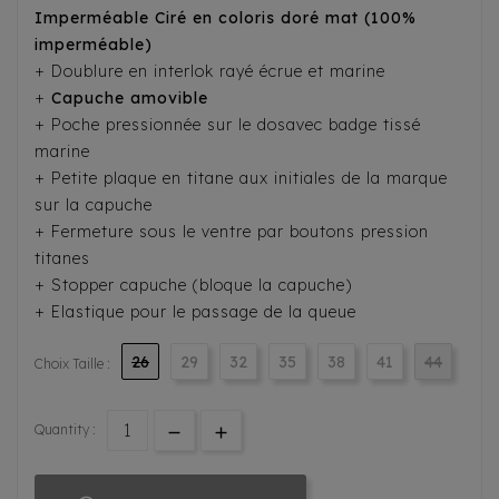
Imperméable Ciré en coloris doré mat (100%
imperméable)
+ Doublure en interlok rayé écrue et marine
+
Capuche amovible
+ Poche pressionnée sur le dosavec badge tissé
marine
+ Petite plaque en titane aux initiales de la marque
sur la capuche
+ Fermeture sous le ventre par boutons pression
titanes
+ Stopper capuche (bloque la capuche)
+ Elastique pour le passage de la queue
26
29
32
35
38
41
44
Choix Taille :
Quantity :