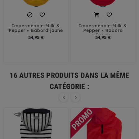




Imperméable Milk &
Imperméable Milk &
Pepper - Babord jaune
Pepper - Babord
Rouge
Prix
Prix
54,95 €
54,95 €
26
29
32
35
26
29
32
35
38
41
44
38
41
45
16 AUTRES PRODUITS DANS LA MÊME
CATÉGORIE :

