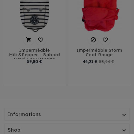




Imperméable
Imperméable Storm
Milk&Pepper - Babord
Coat Rouge
Rayé Ecru/Marine
Prix
Prix
Prix
59,80 €
44,21 €
58,94 €
de
29
32
35
38
48
base
41
45
Informations

Shop
