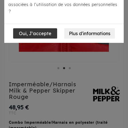
associées à l'utilisation de vos données personnelles
?
Imperméable/Harnais
Milk & Pepper Skipper
Rouge
48,95 €
TTC
Combo Imperméable/Harnais en polyester (traité
imperméable)