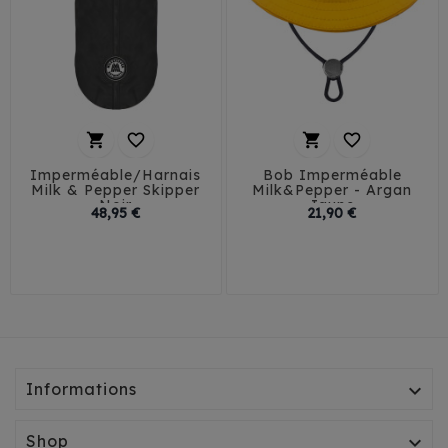




Imperméable/Harnais
Bob Imperméable
Milk & Pepper Skipper
Milk&Pepper - Argan
Noir
Jaune
Prix
Prix
48,95 €
21,90 €
29
32
35
38
T1
T2
T3
41
45
Informations

Shop
