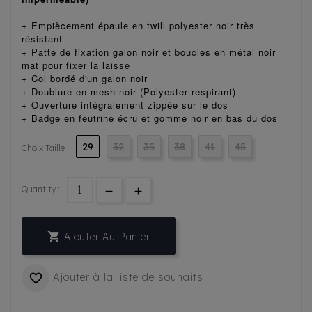
+ Empiècement épaule en twill polyester noir très
résistant
+ Patte de fixation galon noir et boucles en métal noir
mat pour fixer la laisse
+ Col bordé d'un galon noir
+ Doublure en mesh noir (Polyester respirant)
+ Ouverture intégralement zippée sur le dos
+ Badge en feutrine écru et gomme noir en bas du dos
29
32
35
38
41
45
Choix Taille :
Quantity :

Ajouter Au Panier
Ajouter à la liste de souhaits
