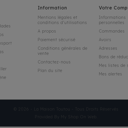
Information
Votre Comp
Mentions légales et
Informations
conditions d'utilisations
personnelles
alades
A propos
Commandes
os
Paiement sécurisé
Avoirs
nsport
Conditions générales de
Adresses
as
vente
Bons de réduc
Contactez-nous
Mes listes de 
ller
Plan du site
Mes alertes
ène
© 2026 - La Maison Toutou - Tous Droits Réservés
Provided By
My Shop On Web
.