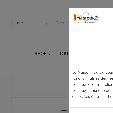
SHOP
TOUTOU® HANDMADE
La Maison Toutou vous
fonctionnalités des ré
Accueil
Pou
sociaux et à la public
sociaux, ainsi que des
associées à l'utilisat