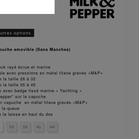
autres options
apuche amovible (Sans Manches)
ock rayé écrue et marine
rale avec pressions en métal titane gravés «M&P»
 la taille 26 à 32
 la taille 35 à 45
s avec badge tissé marine « Yachting »
Pepper" sur la capuche
er capuche en métal titane gravés «M&P»
e la queue
 la laisse en haut du dos
2
35
38
41
44