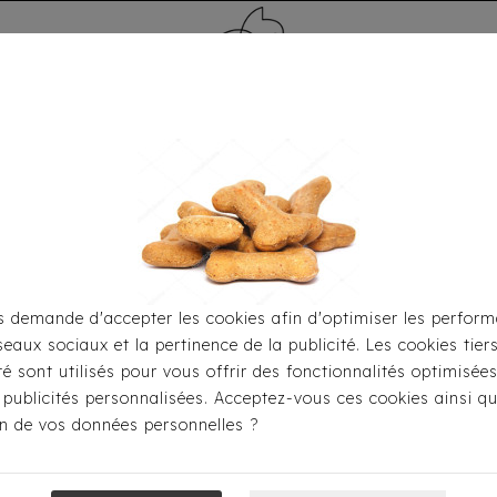
MÉDAILLE - PET ID TAG
TOILETTAGE
HOME
CARTES CADEAUX
 demande d'accepter les cookies afin d'optimiser les perform
seaux sociaux et la pertinence de la publicité. Les cookies tier
r S'habiller
Imperméables
Imperméable Milk & Pepper
ité sont utilisés pour vous offrir des fonctionnalités optimisée
 publicités personnalisées. Acceptez-vous ces cookies ainsi qu
ion de vos données personnelles ?
Imperméable Mi