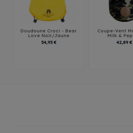
Doudoune Croci - Bear
Coupe-Vent Mo





Love Noir/Jaune
Milk & Pe
Prix
54,95 €
42,89 €
30
35
40
45
29
32
3