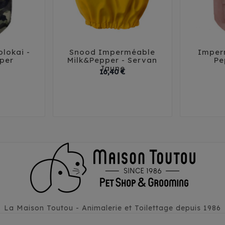
lokai -
Snood Imperméable
Imper





pper
Milk&Pepper - Servan
Pe
Jaune
Prix
Prix
16,40 €
5
44
T1
T2
T3
29
3
La Maison Toutou - Animalerie et Toilettage depuis 1986