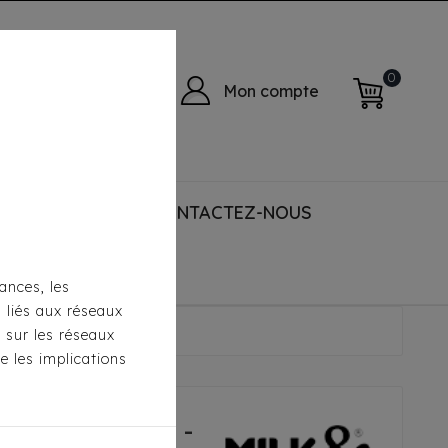
0
Mon compte
 ACCESSORIES
CONTACTEZ-NOUS
ances, les
s liés aux réseaux
 - Babord Bleu
s sur les réseaux
e les implications
lk & Pepper -