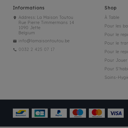
Informations
Shop
Address:
La Maison Toutou
À Table
Rue Pierre Timmermans 14
Pour les b
1090 Jette
Belgium
Pour le rep
info@lamaisontoutou.be
Pour le tra
0032 2 425 07 17
Pour le rep
Pour Jouer
Pour S'habi
Soins-Hygi