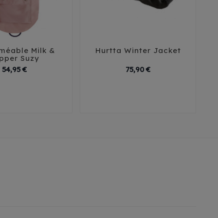
méable Milk &
Hurtta Winter Jacket





pper Suzy
Prix
Prix
54,95 €
75,90 €
2
35
38
41
75
85