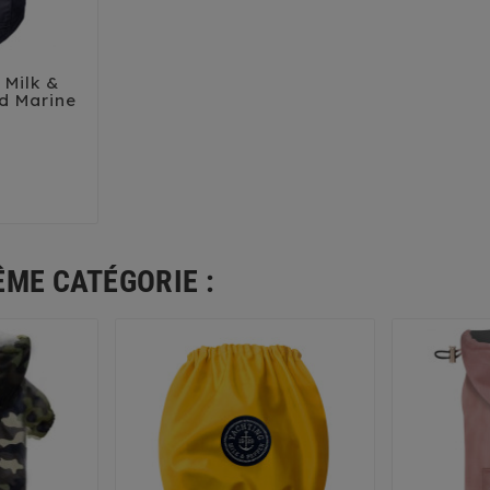
Milk &

d Marine
Prix
35
38
4
ÊME CATÉGORIE :