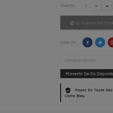
Quantity :

En Rupture De Stoc
Share On :
M'avertir De Sa Disponibi
Payez En Toute Séc
Carte Bleu