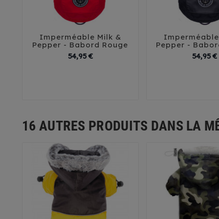
Imperméable Milk &
Imperméable 





Pepper - Babord Rouge
Pepper - Babor
Prix
54,95 €
54,95 €
26
29
32
35
38
26
29
32
41
45
41
4
16 AUTRES PRODUITS DANS LA M