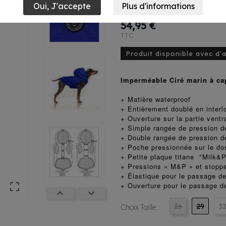
Babord Bleu
54,95 €
TTC
Produit disponible avec d'
Imperméable Ciré marin à c
+ Matière waterproof
+ Entièrement doublé en interl
+ Ouverture sur la partie vent
+ Simple rangée de pression de
+ Double rangée de pression de
+ Poche pressionnée sur le do
+ Petite plaque titane "Milk&
+ Pressions « M&P » et stopp
+ Élastique pour le passage d

+ Ouverture pour le passage de


26
29
3
Choix Taille :