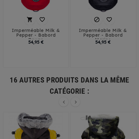




Imperméable Milk &
Imperméable Milk &
Pepper - Babord
Pepper - Babord
Rouge
Marine
Prix
Prix
54,95 €
54,95 €
26
29
32
35
26
29
32
35
38
41
45
38
41
44
16 AUTRES PRODUITS DANS LA MÊME
CATÉGORIE :

