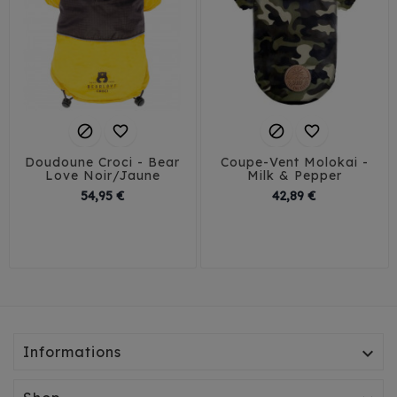




Doudoune Croci - Bear
Coupe-Vent Molokai -
Love Noir/Jaune
Milk & Pepper
Prix
Prix
54,95 €
42,89 €
30
35
40
45
29
32
35
44
Informations
