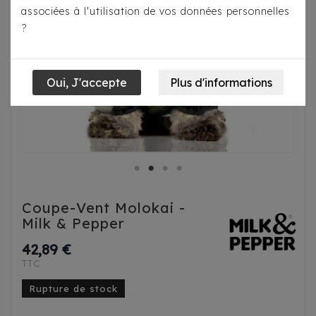
associées à l'utilisation de vos données personnelles
?
Coupe-Vent Molokai -
Milk & Pepper
42,89 €
TTC
Rupture de stock