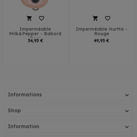




Imperméable
Imperméable Hurtta -
Milk&Pepper - Babord
Rouge
Rose
Prix
Prix
54,95 €
49,95 €
29
32
35
38
24
27
36
40
41
45
42
45
50
Informations

Shop

Information
