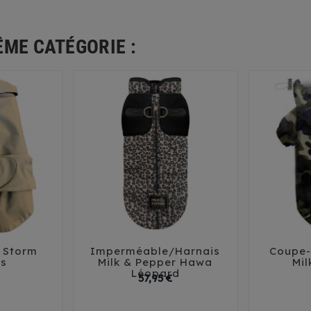
ÊME CATÉGORIE :
 Storm
Imperméable/Harnais
Coupe-





is
Milk & Pepper Hawa
Mil
Léopard
rix
Prix
57,95 €
6
32
35
38
41
29