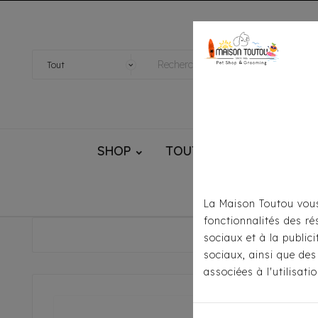
SHOP
TOUTOU® HANDMADE
La Maison Toutou vous
fonctionnalités des ré
Accueil
P
sociaux et à la public
sociaux, ainsi que des
associées à l'utilisat