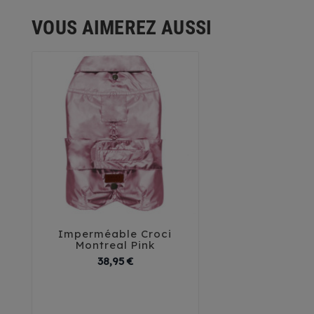
VOUS AIMEREZ AUSSI
Imperméable Croci



Montreal Pink
Prix
38,95 €
30
35
40
45