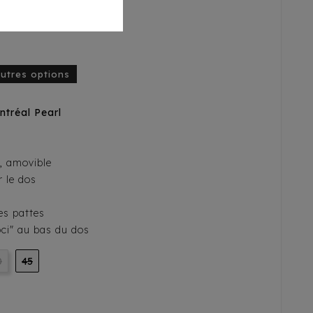
autres options
tréal Pearl
e, amovible
 le dos
es pattes
oci" au bas du dos
0
45