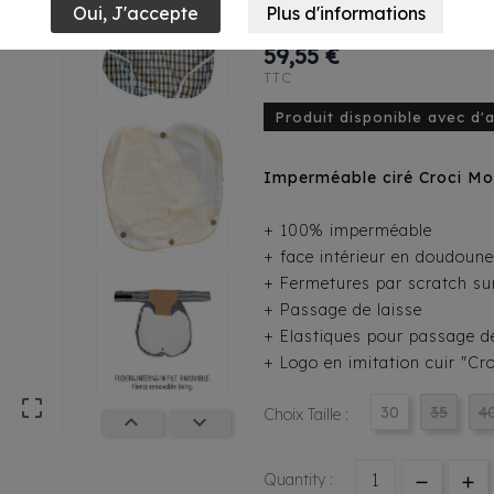
Perla Gold
59,55 €
TTC
Produit disponible avec d'
Imperméable ciré Croci Mon
+ 100% imperméable
+ face intérieur en doudoun
+ Fermetures par scratch sur
+ Passage de laisse
+ Elastiques pour passage d
+ Logo en imitation cuir "Cr

30
35
4
Choix Taille :


Quantity :