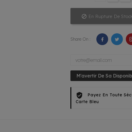

En Rupture De Stoc
Share On :
M'avertir De Sa Disponibi
Payez En Toute Séc
Carte Bleu