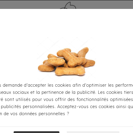
MÉDAILLE - PET ID TAG
TOILETTAGE
HOME
CARTES CADEAUX
 demande d'accepter les cookies afin d'optimiser les perform
seaux sociaux et la pertinence de la publicité. Les cookies tier
our S'habiller
Imperméables
Imperméable Croci Montrea
ité sont utilisés pour vous offrir des fonctionnalités optimisée
 publicités personnalisées. Acceptez-vous ces cookies ainsi qu
ion de vos données personnelles ?
Imperméable C