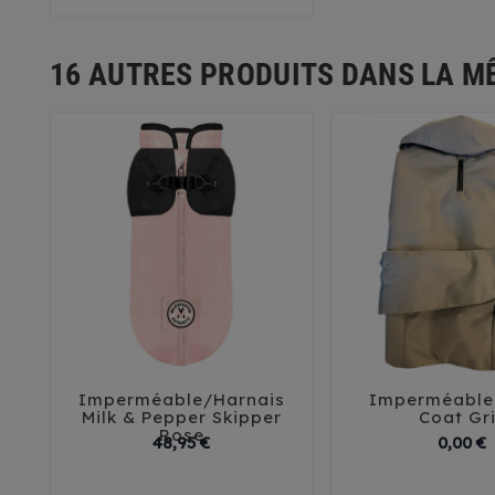
16 AUTRES PRODUITS DANS LA M
Imperméable/Harnais
Imperméable





Milk & Pepper Skipper
Coat Gr
Rose
Prix
P
48,95 €
0,00 €
29
32
35
38
41
44
4