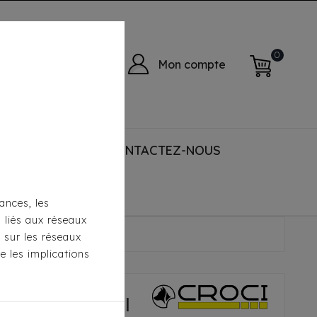
0
Mon compte
 ACCESSORIES
CONTACTEZ-NOUS
ances, les
s liés aux réseaux
l Perla Gold
s sur les réseaux
e les implications
roci Montreal