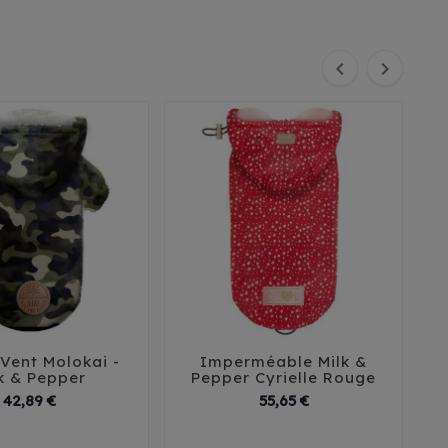


Vent Molokai -
Imperméable Milk &
I





k & Pepper
Pepper Cyrielle Rouge
Prix
Prix
42,89 €
55,65 €
32
35
44
29
32
35
38
41