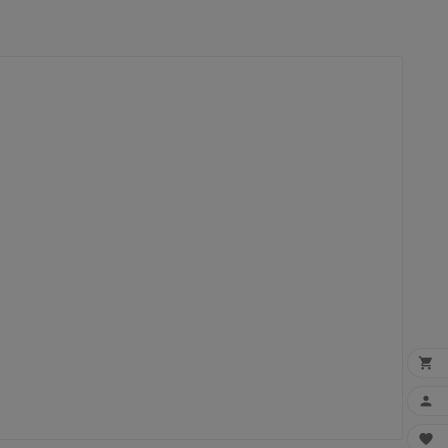


