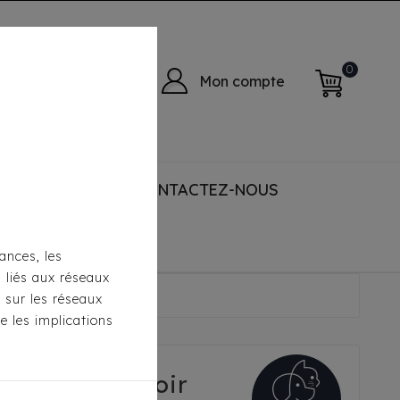
0
Mon compte
 ACCESSORIES
CONTACTEZ-NOUS
ances, les
s liés aux réseaux
 Fashion Tressé Noir
s sur les réseaux
e les implications
ion Tressé Noir