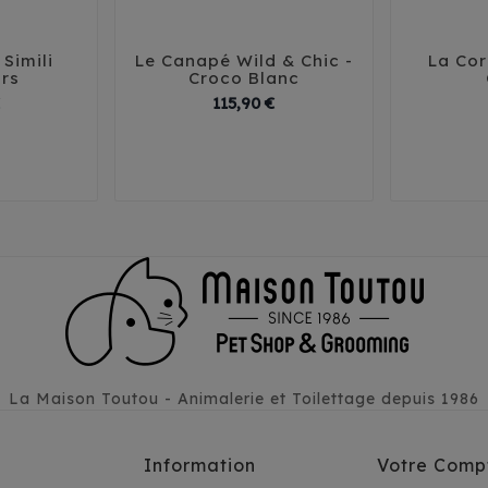
Simili
Le Canapé Wild & Chic -
La Cor





ars
Croco Blanc
Prix
Prix
115,90 €
T4
T5
T1 - 40 cm
T2 - 50 cm
T1 - 40
T3 - 60 cm
T3 - 60
La Maison Toutou - Animalerie et Toilettage depuis 1986
Information
Votre Comp