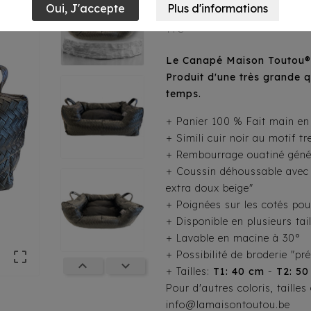
105,90 €
TTC
Le Canapé Maison Toutou®, 
Produit d'une très grande qu
temps.
+ Panier 100 % Fait main en
+ Simili cuir noir au motif tr
+ Rembourrage ouatiné génér
+ Coussin déhoussable avec t
extra doux beige"
+ Poignées sur les cotés pour
+ Disponible en plusieurs tail
+ Lavable en macine à 30°

+ Possibilité de broderie "pr


+ Tailles:
T1: 40 cm
-
T2: 50
Pour d'autres coloris, taille
info@lamaisontoutou.be