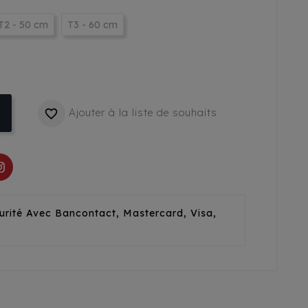
T2 - 50 cm
T3 - 60 cm
Ajouter à la liste de souhaits

urité Avec Bancontact, Mastercard, Visa,