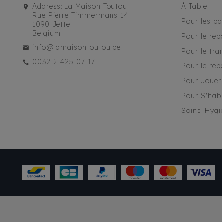
Address:
La Maison Toutou
À Table
Rue Pierre Timmermans 14
Pour les b
1090 Jette
Belgium
Pour le rep
info@lamaisontoutou.be
Pour le tra
0032 2 425 07 17
Pour le rep
Pour Jouer
Pour S'habi
Soins-Hygi