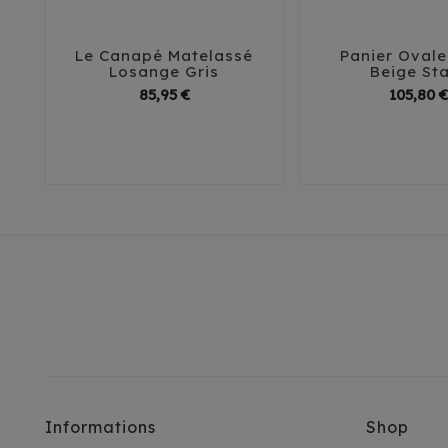
Le Canapé Matelassé
Panier Ovale 





Losange Gris
Beige St
Prix
85,95 €
105,80 €
T1 - 40 cm
T2 - 50 cm
T1
T2
T3
T3 - 60 cm
T6
Informations
Shop