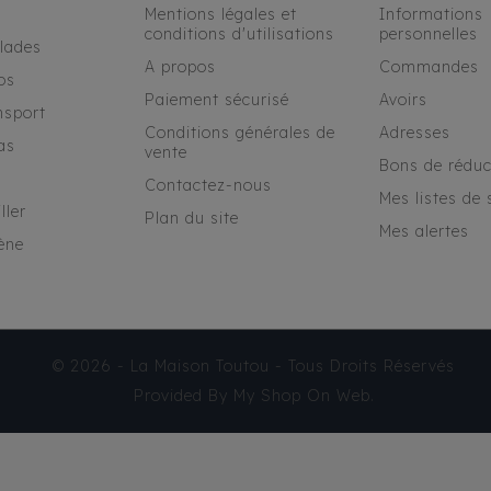
Mentions légales et
Informations
conditions d'utilisations
personnelles
alades
A propos
Commandes
os
Paiement sécurisé
Avoirs
nsport
Conditions générales de
Adresses
as
vente
Bons de réduc
Contactez-nous
Mes listes de 
ller
Plan du site
Mes alertes
ène
© 2026 - La Maison Toutou - Tous Droits Réservés
Provided By
My Shop On Web
.