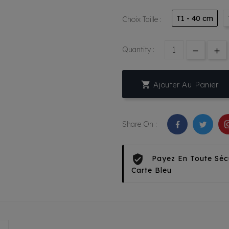
T1 - 40 cm
Choix Taille :
Quantity :

Ajouter Au Panier
Share On :
Payez En Toute Séc
Carte Bleu