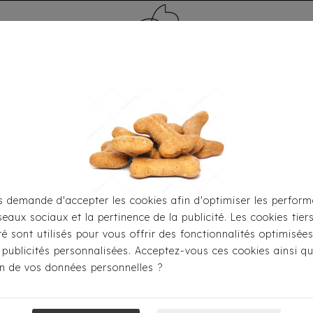
MÉDAILLE - PET ID TAG
TOILETTAGE
HOME
CARTES CADEAUX
 demande d'accepter les cookies afin d'optimiser les perform
seaux sociaux et la pertinence de la publicité. Les cookies tier
 Handmade
Le Canapé, Le Panier, La Corbeille
Le Canapé
ité sont utilisés pour vous offrir des fonctionnalités optimisée
 publicités personnalisées. Acceptez-vous ces cookies ainsi qu
ion de vos données personnelles ?
Le Canapé Fash