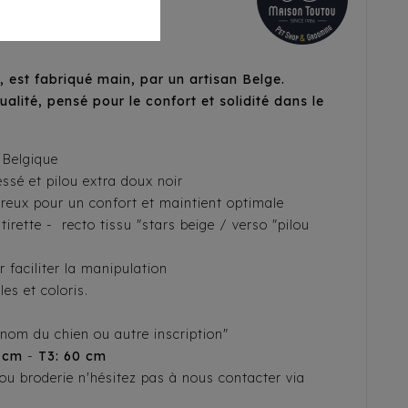
est fabriqué main, par un artisan Belge.
alité, pensé pour le confort et solidité dans le
 Belgique
essé et pilou extra doux noir
eux pour un confort et maintient optimale
irette - recto tissu "stars beige / verso "pilou
 faciliter la manipulation
les et coloris.
énom du chien ou autre inscription"
 cm
-
T3: 60 cm
s ou broderie n'hésitez pas à nous contacter via