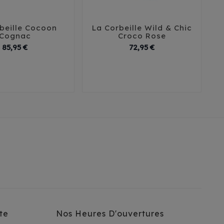
beille Cocoon
La Corbeille Wild & Chic





Cognac
Croco Rose
Prix
Prix
85,95 €
72,95 €
 cm
T2 - 50 cm
T1 - 40 cm
T2 - 50 cm
 cm
T4 - 70 cm
T3 - 60 cm
T4 - 70 cm
te
Nos Heures D'ouvertures