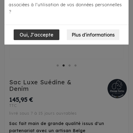
associées à l'utilisation de vos données personnelles
?
Sac Luxe Suédine &
Denim
145,95 €
TTC
livré sous 7 à 15 jours ouvrables
Sac fait main de grande qualité issus d'un
partenariat avec un artisan Belge