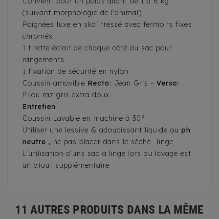
Convient pour un poids allant de 1 à 6 kg
(suivant morphologie de l'animal)
Poignées luxe en skaï tressé avec fermoirs fixes
chromés
1 tirette éclair de chaque côté du sac pour
rangements
1 fixation de sécurité en nylon
Coussin amovible
Recto:
Jean Gris -
Verso:
Pilou raz gris extra doux
Entretien
Coussin Lavable en machine à 30°
Utiliser une lessive & adoucissant liquide au
ph
neutre ,
ne pas placer dans le séché- linge
L'utilisation d'uns sac à linge lors du lavage est
un atout supplémentaire
11 AUTRES PRODUITS DANS LA MÊME