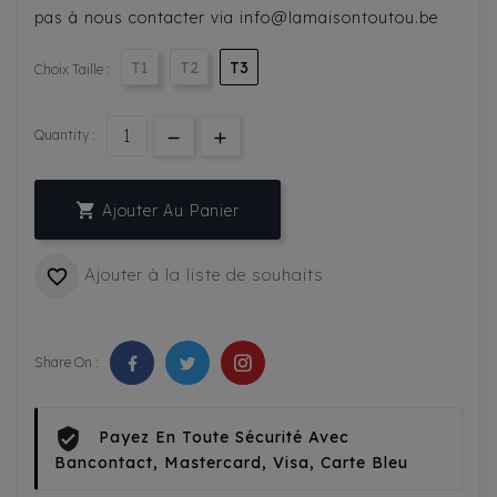
pas à nous contacter via info@lamaisontoutou.be
T1
T2
T3
Choix Taille :
Quantity :

Ajouter Au Panier
Ajouter à la liste de souhaits

Share On :
Payez En Toute Sécurité Avec
Bancontact, Mastercard, Visa, Carte Bleu