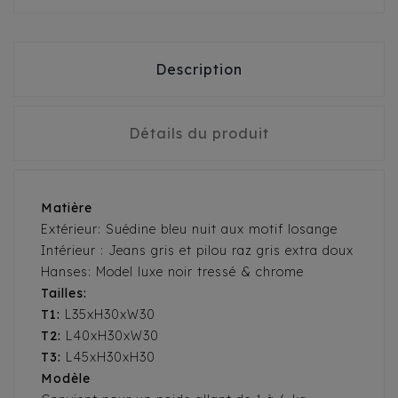
Description
Détails du produit
Matière
Extérieur: Suédine bleu nuit aux motif losange
Intérieur : Jeans gris et pilou raz gris extra doux
Hanses: Model luxe noir tressé & chrome
Tailles:
T1:
L35xH30xW30
T2:
L40xH30xW30
T3:
L45xH30xH30
Modèle