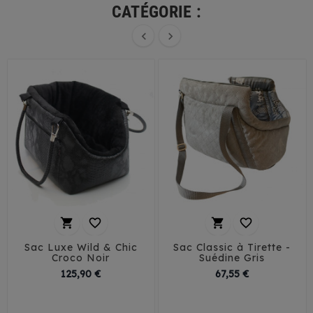
CATÉGORIE :






Sac Luxe Wild & Chic
Sac Classic à Tirette -
Croco Noir
Suédine Gris
Prix
Prix
125,90 €
67,55 €
T1
T2
T3
T1
T2
T3