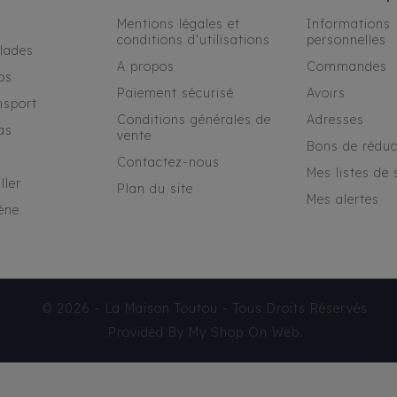
Mentions légales et
Informations
conditions d'utilisations
personnelles
alades
A propos
Commandes
os
Paiement sécurisé
Avoirs
nsport
Conditions générales de
Adresses
as
vente
Bons de réduc
Contactez-nous
Mes listes de 
ller
Plan du site
Mes alertes
ène
© 2026 - La Maison Toutou - Tous Droits Réservés
Provided By
My Shop On Web
.