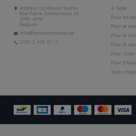
Address:
La Maison Toutou
À Table
Rue Pierre Timmermans 14
Pour les b
1090 Jette
Belgium
Pour le rep
info@lamaisontoutou.be
Pour le tra
0032 2 425 07 17
Pour le rep
Pour Jouer
Pour S'habi
Soins-Hygi