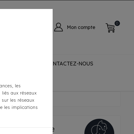
0
Mon compte
 ACCESSORIES
CONTACTEZ-NOUS
ances, les
s liés aux réseaux
rs Beige
s sur les réseaux
e les implications
li Stars Beige