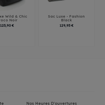
xe Wild & Chic
Sac Luxe - Fashion





roco Noir
Black
Prix
Prix
125,90 €
129,95 €
T2
T3
te
Nos Heures D'ouvertures