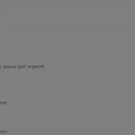
ec passe-poil argenté
mal.
ents