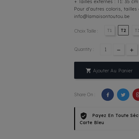
+ Tailles externes : T1: 35 c
Pour d'autres coloris, taille
info@lamaisontoutou.be
T1
T2
T
Choix Taille :
Quantity :

Ajouter Au Panier
Share On :
Payez En Toute Séc
Carte Bleu