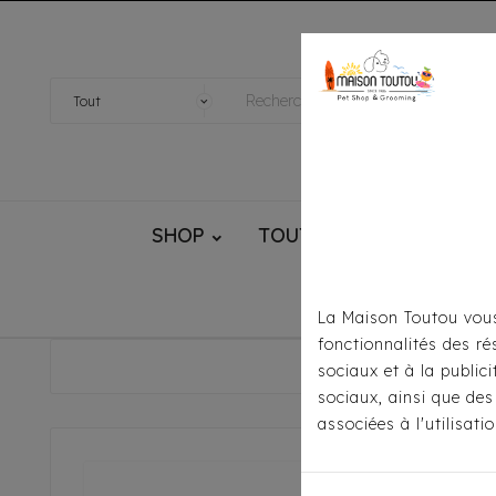
SHOP
TOUTOU® HANDMADE
La Maison Toutou vous
fonctionnalités des ré
Accueil
sociaux et à la public
sociaux, ainsi que des
associées à l'utilisat