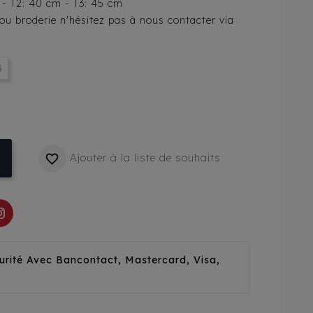
m - T2: 40 cm - T3: 45 cm
s ou broderie n'hésitez pas à nous contacter via
3
Ajouter à la liste de souhaits

urité Avec Bancontact, Mastercard, Visa,