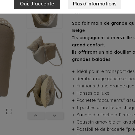
139,95 €
TTC
Sac fait main de grande qua
Belge
Ils conjuguent à merveille u
grand confort.
ils offriront un nid douille
grandes balades.
+ Idéal pour le transport de
+ Rembourrage généreux pour
+ Finitions d'une grande qual
+ Hanses de luxe
+ Pochette "documents" asso
+ 1 poches à tirette de chaq



+ Sangle d'attache à l'intéri
+ Coussin amovible et lavab
+ Possibilité de broderie "pr