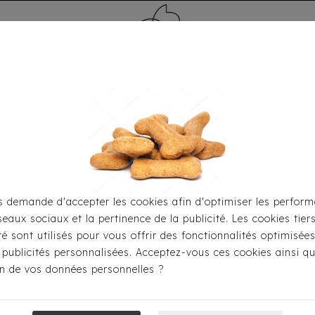
MÉDAILLE - PET ID TAG
TOILETTAGE
HOME
CARTES CADEAUX
 demande d'accepter les cookies afin d'optimiser les perform
seaux sociaux et la pertinence de la publicité. Les cookies tier
Toutou® Handmade
Les Sacs
Sac Luxe - Simili Sta
ité sont utilisés pour vous offrir des fonctionnalités optimisée
 publicités personnalisées. Acceptez-vous ces cookies ainsi qu
ion de vos données personnelles ?
Sac Luxe - Simi