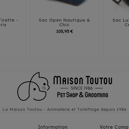
irette -
Sac Open Nautique &
Sac Lu





ris
Chic
C
Prix
Prix
105,95 €
T3
T1
T2
T3
T1
La Maison Toutou - Animalerie et Toilettage depuis 1986
Information
Votre Comp