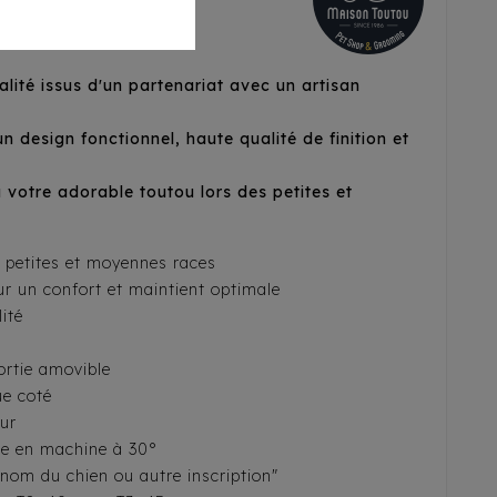
lité issus d'un partenariat avec un artisan
n design fonctionnel, haute qualité de finition et
t a votre adorable toutou lors des petites et
s petites et moyennes races
 un confort et maintient optimale
ité
rtie amovible
ue coté
eur
le en machine à 30°
énom du chien ou autre inscription"