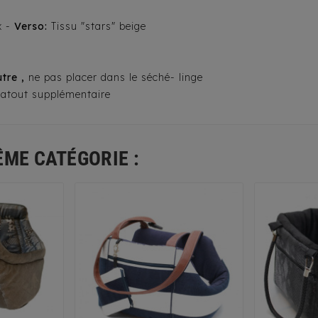
x -
Verso:
Tissu "stars" beige
utre ,
ne pas placer dans le séché- linge
n atout supplémentaire
ÊME CATÉGORIE :