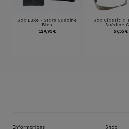
Sac Luxe - Stars Suédine
Sac Classic à T





Bleu
Suédine G
Prix
129,95 €
67,55 €
T1
T2
T3
T1
T2
Informations
Shop